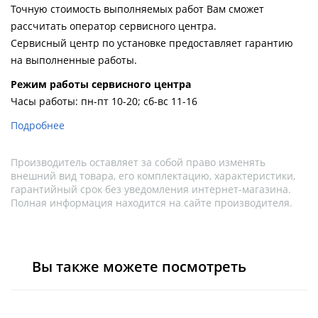
Душевой
Душевой
Точную стоимость выполняемых работ Вам сможет
уголок
уголок
рассчитать оператор сервисного центра.
BelBagno
BelBagno
Сервисный центр по установке предоставляет гарантию
UNO-AH-
UNO-AH-
на выполненные работы.
1-120/90-
1-120/90-
P-Cr без
P-Cr без
Pежим работы сервисного центра
поддона
поддона
Часы работы: пн-пт 10-20; сб-вс 11-16
(витрина)
(витрина)
Подробнее
Все
Все
новинки
акции
Производитель оставляет за собой право изменять
внешний вид товара, его комплектацию, характеристики,
гарантийный срок без уведомления интернет-магазина.
Полная информация находится на сайте производителя.
Вы также можете посмотреть