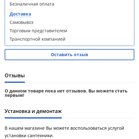
кабина
кабина
Безналичная оплата
AvaCan
AvaCan
L910
L910
Доставка
(L910)
(L910)
Самовывоз
Торговым представителем
Транспортной компанией
Оставить отзыв
Душевой
Душевой
уголок
уголок
ABBER
ABBER
Schwarzer
Schwarzer
Отзывы
Diamant
Diamant
AG30120B5-
AG30120B5-
О данном товаре пока нет отзывов. Вы можете стать
S90B5 +
S90B5 +
первым!
поддон
поддон
(Витрина)
(Витрина)
Установка и демонтаж
В нашем магазине Вы можете воспользоваться услугой
установки сантехники.