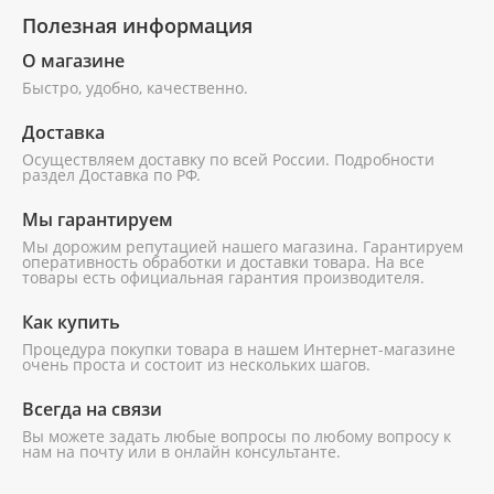
Новинки
черный
черный
Микроволновые
Полезная информация
раковину
Души,
печи
Для
Акции
О магазине
душевые
унитазов,
Шкафы
Быстро, удобно, качественно.
панели,
биде,
Холодильники
Бренды
гарнитуры
писсуаров
Доставка
О
Измельчители
Душевая
Душевая
Осуществляем доставку по всей России. Подробности
Смесители
Для
магазине
пищевых
раздел Доставка по РФ.
кабина
кабина
смесителей
отходов
AvaCan
AvaCan
Унитазы,
Доставка
Мы гарантируем
L910
L910
(L910)
(L910)
писсуары,
Для
Мы дорожим репутацией нашего магазина. Гарантируем
оперативность обработки и доставки товара. На все
Самовывоз
биде
ограждения,
товары есть официальная гарантия производителя.
поддонов
Оплата
Инсталляции
Как купить
Для
Процедура покупки товара в нашем Интернет-магазине
Выставочный
очень проста и состоит из нескольких шагов.
Кухонные
инсталляций
Душевой
Душевой
зал
мойки
уголок
уголок
Всегда на связи
ABBER
ABBER
Для
Контакты
Вы можете задать любые вопросы по любому вопросу к
Schwarzer
Schwarzer
Полотенцесушители
кухонных
нам на почту или в онлайн консультанте.
Diamant
Diamant
моек
AG30120B5-
AG30120B5-