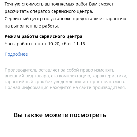
Душевой
Душевой
Точную стоимость выполняемых работ Вам сможет
уголок
уголок
рассчитать оператор сервисного центра.
BelBagno
BelBagno
Сервисный центр по установке предоставляет гарантию
UNO-AH-
UNO-AH-
на выполненные работы.
1-120/90-
1-120/90-
P-Cr без
P-Cr без
Pежим работы сервисного центра
поддона
поддона
Часы работы: пн-пт 10-20; сб-вс 11-16
(витрина)
(витрина)
Подробнее
Все
Все
новинки
акции
Производитель оставляет за собой право изменять
внешний вид товара, его комплектацию, характеристики,
гарантийный срок без уведомления интернет-магазина.
Полная информация находится на сайте производителя.
Вы также можете посмотреть