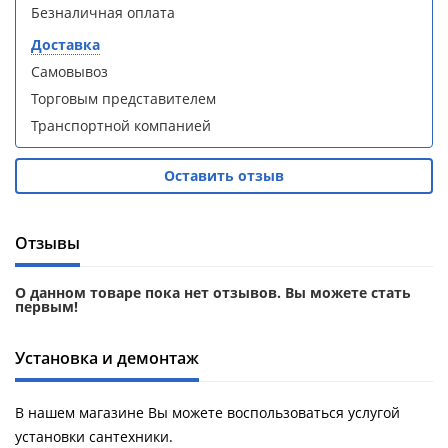
Безналичная оплата
Aqwella
Aqwella
Fargo 60
Fargo 60
Доставка
(тумба с
(тумба с
раковиной
раковиной
Самовывоз
+ зеркало)
+ зеркало)
Торговым представителем
(витрина)
(витрина)
Транспортной компанией
Оставить отзыв
Душевое
Душевое
Отзывы
ограждение
ограждение
WELTWASSER
WELTWASSER
WW500 С
WW500 С
О данном товаре пока нет отзывов. Вы можете стать
первым!
100/159
100/159
1000х1000х1590
1000х1000х1590
мм без поддона
мм без поддона
Установка и демонтаж
(витрина)
(витрина)
Все
Все
В нашем магазине Вы можете воспользоваться услугой
новинки
акции
установки сантехники.