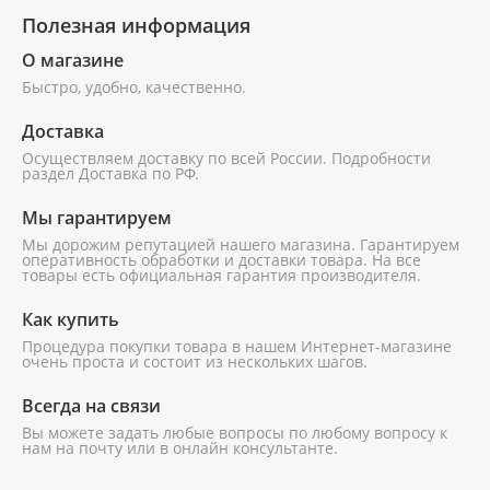
Новинки
стекло 4 мм
стекло 4 мм
Микроволновые
Полезная информация
раковину
Души,
печи
Для
Акции
О магазине
душевые
унитазов,
Шкафы
Быстро, удобно, качественно.
панели,
биде,
Холодильники
Бренды
гарнитуры
писсуаров
Доставка
О
Измельчители
Душевая
Душевая
Осуществляем доставку по всей России. Подробности
Смесители
Для
магазине
пищевых
раздел Доставка по РФ.
кабина Loranto
кабина Loranto
смесителей
отходов
CS-21801BP
CS-21801BP
Унитазы,
Доставка
Мы гарантируем
90x90x(190+15)
90x90x(190+15)
см с низким
см с низким
писсуары,
Для
Мы дорожим репутацией нашего магазина. Гарантируем
поддоном 15
поддоном 15
оперативность обработки и доставки товара. На все
Самовывоз
биде
ограждения,
товары есть официальная гарантия производителя.
см, прозрачное
см, прозрачное
поддонов
стекло, задние
стекло, задние
Оплата
Инсталляции
Как купить
стенки
стенки
Для
черный,
черный,
Процедура покупки товара в нашем Интернет-магазине
Выставочный
очень проста и состоит из нескольких шагов.
профиль
профиль
Кухонные
инсталляций
зал
черный
черный
мойки
Всегда на связи
Для
Контакты
Вы можете задать любые вопросы по любому вопросу к
Полотенцесушители
кухонных
нам на почту или в онлайн консультанте.
моек