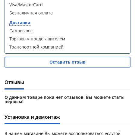
кабина
кабина
Visa/MasterCard
AvaCan
AvaCan
L910
L910
Безналичная оплата
(L910)
(L910)
Доставка
Самовывоз
Торговым представителем
Транспортной компанией
Душевой
Душевой
уголок
уголок
Оставить отзыв
ABBER
ABBER
Schwarzer
Schwarzer
Diamant
Diamant
Отзывы
AG30120B5-
AG30120B5-
S90B5 +
S90B5 +
поддон
поддон
О данном товаре пока нет отзывов. Вы можете стать
(Витрина)
(Витрина)
первым!
Установка и демонтаж
В нашем магазине Вы можете воспользоваться услугой