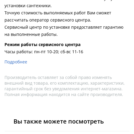
Душевой
Душевой
установки сантехники.
уголок
уголок
Точную стоимость выполняемых работ Вам сможет
BelBagno
BelBagno
рассчитать оператор сервисного центра.
UNO-AH-
UNO-AH-
1-120/90-
1-120/90-
Сервисный центр по установке предоставляет гарантию
P-Cr без
P-Cr без
на выполненные работы.
поддона
поддона
(витрина)
(витрина)
Pежим работы сервисного центра
Часы работы: пн-пт 10-20; сб-вс 11-16
Все
Все
новинки
акции
Подробнее
Производитель оставляет за собой право изменять
внешний вид товара, его комплектацию, характеристики,
гарантийный срок без уведомления интернет-магазина.
Полная информация находится на сайте производителя.
Вы также можете посмотреть