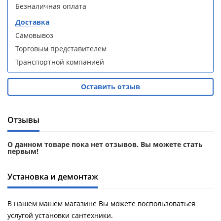
Безналичная оплата
Aqwella
Aqwella
Fargo 60
Fargo 60
Доставка
(тумба с
(тумба с
раковиной
раковиной
Самовывоз
+ зеркало)
+ зеркало)
Торговым представителем
(витрина)
(витрина)
Транспортной компанией
Оставить отзыв
Душевое
Душевое
Отзывы
ограждение
ограждение
WELTWASSER
WELTWASSER
WW500 С
WW500 С
О данном товаре пока нет отзывов. Вы можете стать
первым!
100/159
100/159
1000х1000х1590
1000х1000х1590
мм без поддона
мм без поддона
Установка и демонтаж
(витрина)
(витрина)
Все
Все
В нашем машем магазине Вы можете воспользоваться
новинки
акции
услугой установки сантехники.