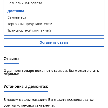
Безналичная оплата
Aqwella
Aqwella
Fargo 60
Fargo 60
Доставка
(тумба с
(тумба с
раковиной
раковиной
Самовывоз
+ зеркало)
+ зеркало)
Торговым представителем
(витрина)
(витрина)
Транспортной компанией
Оставить отзыв
Душевое
Душевое
Отзывы
ограждение
ограждение
WELTWASSER
WELTWASSER
WW500 С
WW500 С
О данном товаре пока нет отзывов. Вы можете стать
первым!
100/159
100/159
1000х1000х1590
1000х1000х1590
мм без поддона
мм без поддона
Установка и демонтаж
(витрина)
(витрина)
Все
Все
В нашем машем магазине Вы можете воспользоваться
новинки
акции
услугой установки сантехники.