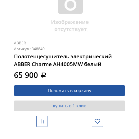
ABBER
Артикул : 348849
Полотенцесушитель электрический
ABBER Charme AH4005MW белый
матовый
65 900
a
Положить в корзину
купить в 1 клик
Сравнить
Избранное