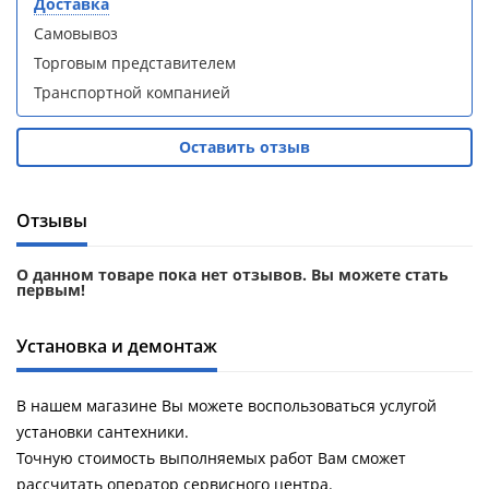
Доставка
Aqwella
Aqwella
Самовывоз
Fargo 60
Fargo 60
(тумба с
(тумба с
Торговым представителем
раковиной
раковиной
Транспортной компанией
+ зеркало)
+ зеркало)
(витрина)
(витрина)
Оставить отзыв
Отзывы
Душевое
Душевое
ограждение
ограждение
О данном товаре пока нет отзывов. Вы можете стать
первым!
WELTWASSER
WELTWASSER
WW500 С
WW500 С
100/159
100/159
Установка и демонтаж
1000х1000х1590
1000х1000х1590
мм без поддона
мм без поддона
(витрина)
(витрина)
В нашем магазине Вы можете воспользоваться услугой
установки сантехники.
Все
Все
Точную стоимость выполняемых работ Вам сможет
новинки
акции
рассчитать оператор сервисного центра.