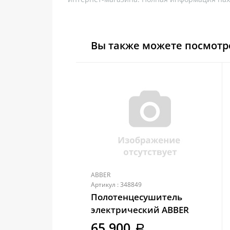
Вы также можете посмотр
ABBER
Артикул : 348849
Полотенцесушитель
электрический ABBER
Charme AH4005MW белый
65 900
a