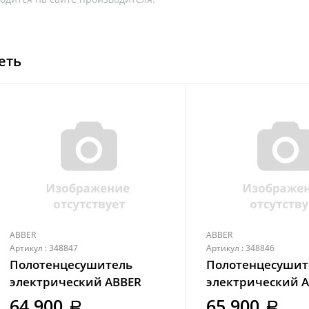
еть
ABBER
ABBER
Артикул : 348847
Артикул : 348846
Полотенцесушитель
Полотенцесушит
электрический ABBER
электрический 
Charme AH4005BST сталь
Charme AH4005 
64 900
65 900
a
a