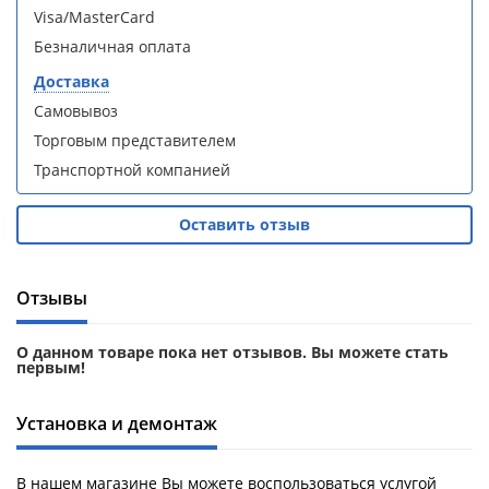
кабина
кабина
Visa/MasterCard
AvaCan
AvaCan
L910
L910
Безналичная оплата
(L910)
(L910)
Доставка
Самовывоз
Торговым представителем
Транспортной компанией
Душевой
Душевой
уголок
уголок
Оставить отзыв
ABBER
ABBER
Schwarzer
Schwarzer
Diamant
Diamant
Отзывы
AG30120B5-
AG30120B5-
S90B5 +
S90B5 +
поддон
поддон
О данном товаре пока нет отзывов. Вы можете стать
(Витрина)
(Витрина)
первым!
Установка и демонтаж
В нашем магазине Вы можете воспользоваться услугой