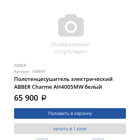
ABBER
Артикул : 348849
Полотенцесушитель электрический
ABBER Charme AH4005MW белый
матовый
65 900
a
Положить в корзину
купить в 1 клик