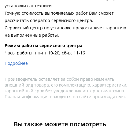
Душевой
Душевой
установки сантехники.
уголок
уголок
Точную стоимость выполняемых работ Вам сможет
BelBagno
BelBagno
рассчитать оператор сервисного центра.
UNO-AH-
UNO-AH-
1-120/90-
1-120/90-
Сервисный центр по установке предоставляет гарантию
P-Cr без
P-Cr без
на выполненные работы.
поддона
поддона
(витрина)
(витрина)
Pежим работы сервисного центра
Часы работы: пн-пт 10-20; сб-вс 11-16
Все
Все
новинки
акции
Подробнее
Производитель оставляет за собой право изменять
внешний вид товара, его комплектацию, характеристики,
гарантийный срок без уведомления интернет-магазина.
Полная информация находится на сайте производителя.
Вы также можете посмотреть