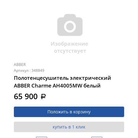
ABBER
Артикул : 348849
Полотенцесушитель электрический
ABBER Charme AH4005MW белый
матовый
65 900
a
Положить в корзину
купить в 1 клик