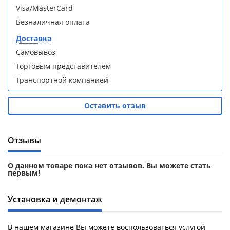
Aqwella
Aqwella
Visa/MasterCard
Fargo 60
Fargo 60
Безналичная оплата
(тумба с
(тумба с
раковиной
раковиной
Доставка
+ зеркало)
+ зеркало)
Самовывоз
(витрина)
(витрина)
Торговым представителем
Транспортной компанией
Оставить отзыв
Душевое
Душевое
ограждение
ограждение
WELTWASSER
WELTWASSER
Отзывы
WW500 С
WW500 С
100/159
100/159
О данном товаре пока нет отзывов. Вы можете стать
1000х1000х1590
1000х1000х1590
первым!
мм без поддона
мм без поддона
(витрина)
(витрина)
Установка и демонтаж
Все
Все
новинки
акции
В нашем магазине Вы можете воспользоваться услугой