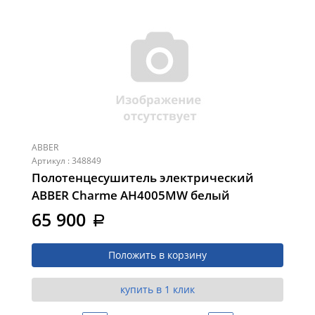
ABBER
Артикул : 348849
Полотенцесушитель электрический
ABBER Charme AH4005MW белый
матовый
65 900
a
Положить в корзину
купить в 1 клик