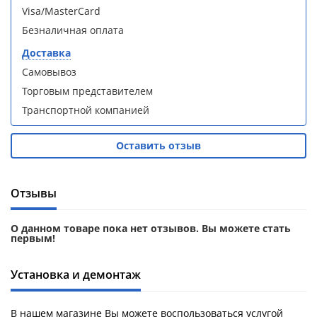
Aqwella
Aqwella
Visa/MasterCard
Fargo 60
Fargo 60
Безналичная оплата
(тумба с
(тумба с
раковиной
раковиной
Доставка
+ зеркало)
+ зеркало)
Самовывоз
(витрина)
(витрина)
Торговым представителем
Транспортной компанией
Оставить отзыв
Душевое
Душевое
ограждение
ограждение
WELTWASSER
WELTWASSER
Отзывы
WW500 С
WW500 С
100/159
100/159
О данном товаре пока нет отзывов. Вы можете стать
1000х1000х1590
1000х1000х1590
первым!
мм без поддона
мм без поддона
(витрина)
(витрина)
Установка и демонтаж
Все
Все
новинки
акции
В нашем магазине Вы можете воспользоваться услугой