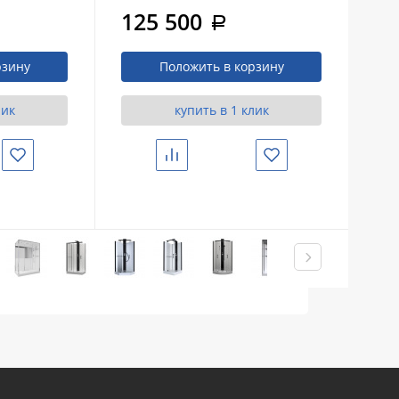
Brush Gunmetal
Bru
125 500
1
a
(900х1400х2140)
(8
рзину
Положить в корзину
лик
купить в 1 клик
Избранное
Сравнить
Избранное