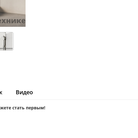
ж
Видео
ожете стать первым!