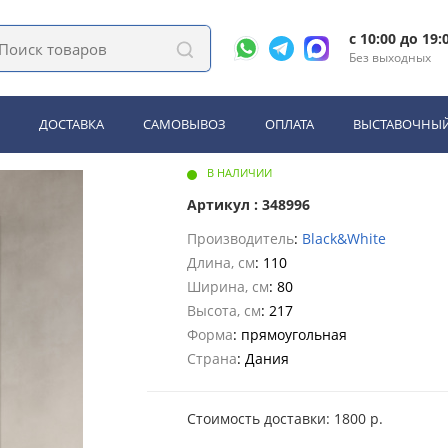
lack&White G8708-05 N / Brush Niсkel (800х1100х2170)
c 10:00 до 19:
Без выходных
k&White G8708-05 N / Brush Ni
ДОСТАВКА
САМОВЫВОЗ
ОПЛАТА
ВЫСТАВОЧНЫЙ
В НАЛИЧИИ
Артикул : 348996
Производитель
:
Black&White
Длина, см
: 110
Ширина, см
: 80
Высота, см
: 217
Форма
: прямоугольная
Страна
: Дания
Стоимость доставки: 1800 р.