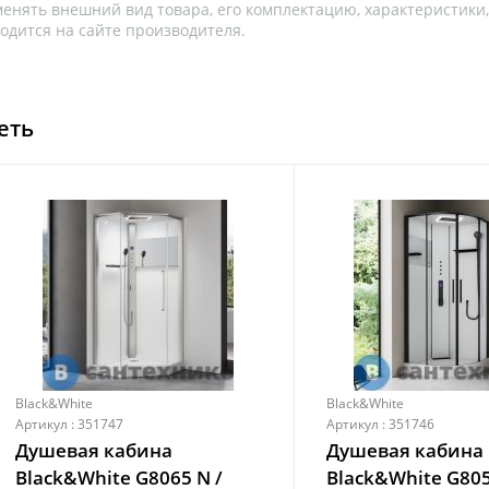
менять внешний вид товара, его комплектацию, характеристики
одится на сайте производителя.
еть
Black&White
Black&White
Артикул : 351747
Артикул : 351746
Душевая кабина
Душевая кабина
Black&White G8065 N /
Black&White G80