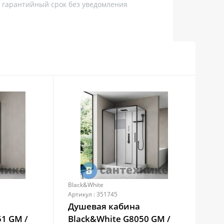
, гарантийный срок без уведомления
Black&White
Bla
Артикул : 351745
Арти
Душевая кабина
Ду
51 GM /
Black&White G8050 GM /
Bla