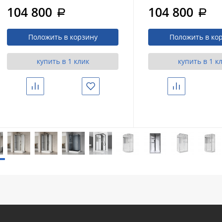
Brush Niсkel
Brush Gunmetal
104 800
104 800
a
a
(900х900х2150)
(900х900х2140)
Положить в корзину
Положить в ко
купить в 1 клик
купить в 1 к
Сравнить
Избранное
Сравнить