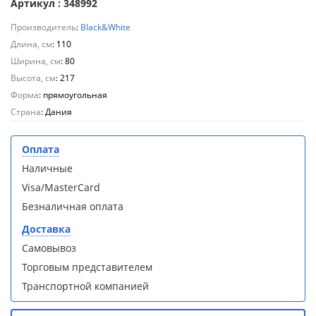
Артикул : 348992
Aqwella
Aqwella
Fargo 60
Fargo 60
Производитель
:
Black&White
(тумба с
(тумба с
Длина, см
: 110
раковиной
раковиной
Ширина, см
: 80
+ зеркало)
+ зеркало)
(витрина)
(витрина)
Высота, см
: 217
Форма
: прямоугольная
Страна
: Дания
Оплата
Душевое
Душевое
Наличные
ограждение
ограждение
Visa/MasterCard
WELTWASSER
WELTWASSER
WW500 С
WW500 С
Безналичная оплата
100/159
100/159
Доставка
1000х1000х1590
1000х1000х1590
мм без поддона
мм без поддона
Самовывоз
(витрина)
(витрина)
Торговым представителем
Транспортной компанией
Все
Все
новинки
акции