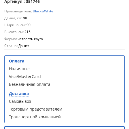
Артикул : 351746
Aqwella
Aqwella
Fargo 60
Fargo 60
Производитель
:
Black&White
(тумба с
(тумба с
Длина, см
: 90
раковиной
раковиной
Ширина, см
: 90
+ зеркало)
+ зеркало)
(витрина)
(витрина)
Высота, см
: 215
Форма
: четверть круга
Страна
: Дания
Оплата
Душевое
Душевое
Наличные
ограждение
ограждение
Visa/MasterCard
WELTWASSER
WELTWASSER
WW500 С
WW500 С
Безналичная оплата
100/159
100/159
Доставка
1000х1000х1590
1000х1000х1590
мм без поддона
мм без поддона
Самовывоз
(витрина)
(витрина)
Торговым представителем
Транспортной компанией
Все
Все
новинки
акции