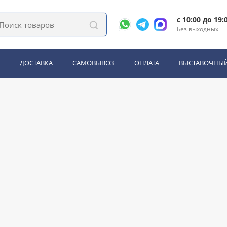
c 10:00 до 19:
k&White
Без выходных
ДОСТАВКА
САМОВЫВОЗ
ОПЛАТА
ВЫСТАВОЧНЫЙ
мбы под раковину
Шкафы
Аксессуары для ванной комнаты
Ванны
Смесители
, гарнитуры
Инсталляции для унитазов, писсуаров, биде
ование
Для ванн
Для ограждения, поддонов
Слив и тр
Низкий поддон
Прозрачные
Прямоугольные
Раздви
С радио
С тропическим душем
Стеклянные
Угловые