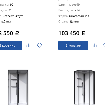
на, см
: 90
Ширина, см
: 90
а, см
: 215
Высота, см
: 214
а
: четверть круга
Форма
: многогранная
на
: Дания
Страна
: Дания
2 550
103 450
a
a
В корзину
В корзину