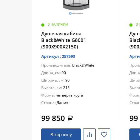
В НАЛИЧИИ
В
Душевая кабина
Душ
Black&White G8001
Bla
(900X900X2150)
(90
Артикул : 257593
Арти
Производитель
: Black&White
Прои
Длина, см
: 90
Длина
Ширина, см
: 90
Шири
Высота, см
: 215
Высот
Форма
: четверть круга
Форм
Страна
: Дания
Стра
99 850
99
a
В корзину