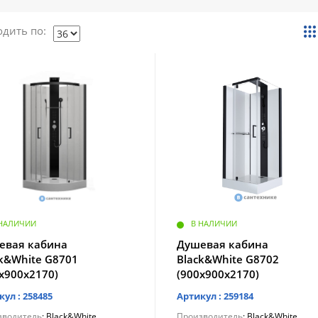
дить по:
 НАЛИЧИИ
В НАЛИЧИИ
евая кабина
Душевая кабина
ck&White G8701
Black&White G8702
х900х2170)
(900х900х2170)
кул : 258485
Артикул : 259184
зводитель
: Black&White
Производитель
: Black&White