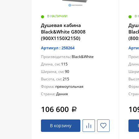
В НАЛИЧИИ
В
Душевая кабина
Душ
Black&White G8008
Bla
(900X1150X2150)
(800
Артикул : 258264
Арти
Производитель
: Black&White
Прои
Длина, см
: 115
Длина
Ширина, см
: 90
Шири
Высота, см
: 215
Высот
Форма
: прямоугольная
Форм
Страна
: Дания
Стра
106 600
10
a
В корзину