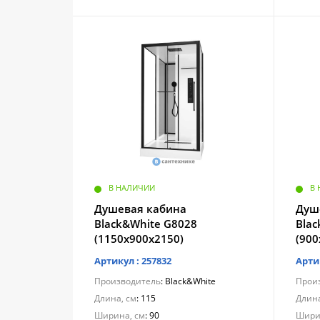
В НАЛИЧИИ
В
Душевая кабина
Душ
Black&White G8028
Bla
(1150х900х2150)
(900
Артикул : 257832
Арти
Производитель
: Black&White
Прои
Длина, см
: 115
Длина
Ширина, см
: 90
Шири