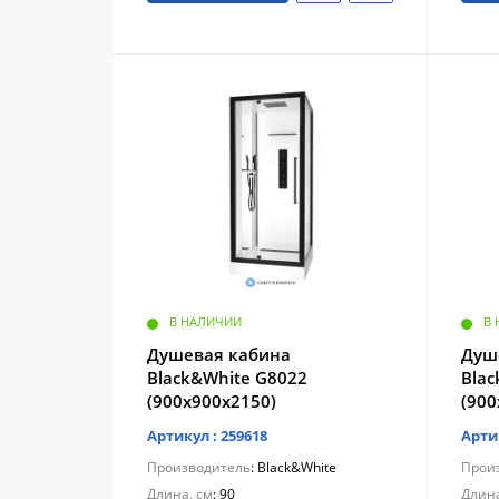
В НАЛИЧИИ
В
Душевая кабина
Душ
Black&White G8022
Bla
(900х900х2150)
(900
Артикул : 259618
Арти
Производитель
: Black&White
Прои
Длина, см
: 90
Длина