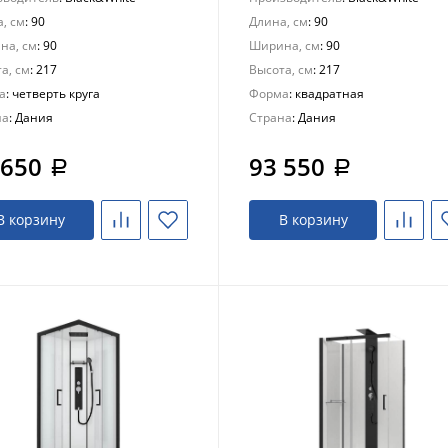
, см
: 90
Длина, см
: 90
на, см
: 90
Ширина, см
: 90
а, см
: 217
Высота, см
: 217
а
: четверть круга
Форма
: квадратная
на
: Дания
Страна
: Дания
 650
93 550
a
a
В корзину
В корзину