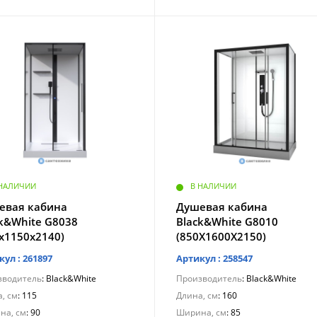
 НАЛИЧИИ
В НАЛИЧИИ
евая кабина
Душевая кабина
ck&White G8038
Black&White G8010
х1150х2140)
(850X1600X2150)
кул : 261897
Артикул : 258547
зводитель
: Black&White
Производитель
: Black&White
, см
: 115
Длина, см
: 160
на, см
: 90
Ширина, см
: 85