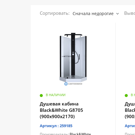
Сортировать:
Выво
Сначала недорогие
В НАЛИЧИИ
В
Душевая кабина
Душ
Black&White G8705
Bla
(900х900х2170)
(900
Артикул : 259185
Арти
Производитель
: Black&White
Прои