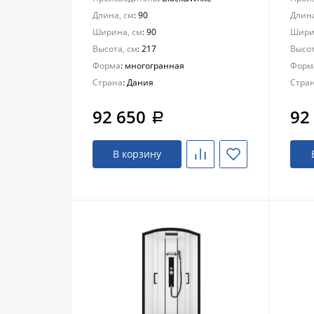
Длина, см
: 90
Длина
Ширина, см
: 90
Шири
Высота, см
: 217
Высот
Форма
: многогранная
Форм
Страна
: Дания
Стра
92 650
92
a
В корзину