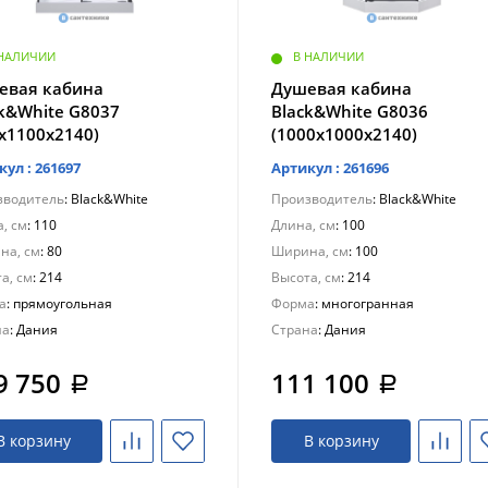
 НАЛИЧИИ
В НАЛИЧИИ
евая кабина
Душевая кабина
ck&White G8037
Black&White G8036
х1100х2140)
(1000х1000х2140)
кул : 261697
Артикул : 261696
зводитель
: Black&White
Производитель
: Black&White
, см
: 110
Длина, см
: 100
на, см
: 80
Ширина, см
: 100
а, см
: 214
Высота, см
: 214
а
: прямоугольная
Форма
: многогранная
на
: Дания
Страна
: Дания
9 750
111 100
a
a
В корзину
В корзину