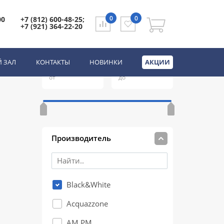
0
0
00
+7 (812) 600-48-25;
+7 (921) 364-22-20
Цена
(руб.)
 ЗАЛ
КОНТАКТЫ
НОВИНКИ
АКЦИИ
от
до
апы
Производитель
жные
Black&White
Acquazzone
AM.PM