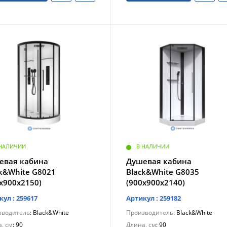
 НАЛИЧИИ
В НАЛИЧИИ
евая кабина
Душевая кабина
ck&White G8021
Black&White G8035
х900х2150)
(900х900х2140)
кул : 259617
Артикул : 259182
зводитель
: Black&White
Производитель
: Black&White
, см
: 90
Длина, см
: 90