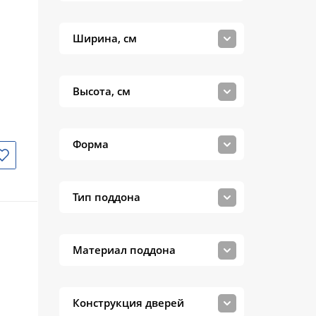
Loranto
Niagara
Ширина, см
ORANS
Parly
Высота, см
RGW
River
Форма
Royal Bath
Timo
Тип поддона
WELTWASSER
МОНОМАХ
Материал поддона
Тритон
Sapbox
Конструкция дверей