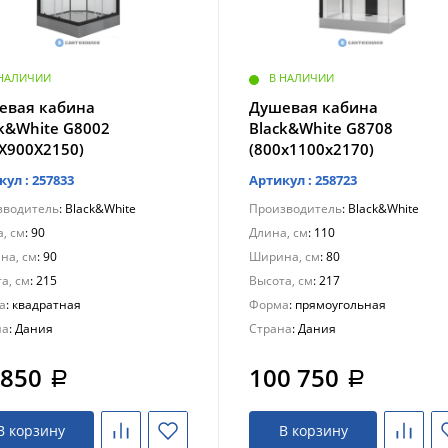
 НАЛИЧИИ
В НАЛИЧИИ
евая кабина
Душевая кабина
ck&White G8002
Black&White G8708
0X900X2150)
(800х1100х2170)
кул : 257833
Артикул : 258723
зводитель
: Black&White
Производитель
: Black&White
, см
: 90
Длина, см
: 110
на, см
: 90
Ширина, см
: 80
а, см
: 215
Высота, см
: 217
а
: квадратная
Форма
: прямоугольная
на
: Дания
Страна
: Дания
 850
100 750
a
a
В корзину
В корзину