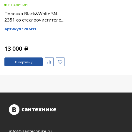
В НАЛИЧИИ
Полочка Black&White SN-
2351 со стеклоочистителем
на магните (300x100x90)
Артикул : 207411
13 000
a
В корзину
info@vsantechnike.ru