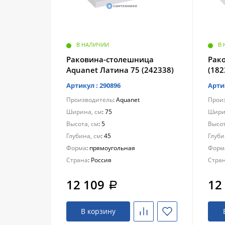
В НАЛИЧИИ
В
Раковина-столешница
Рако
Aquanet Латина 75 (242338)
(182
Артикул : 290896
Арти
Производитель
: Aquanet
Прои
Ширина, см
: 75
Шири
Высота, см
: 5
Высот
Глубина, см
: 45
Глуби
Форма
: прямоугольная
Форм
Страна
: Россия
Стра
12 109
12
a
В корзину