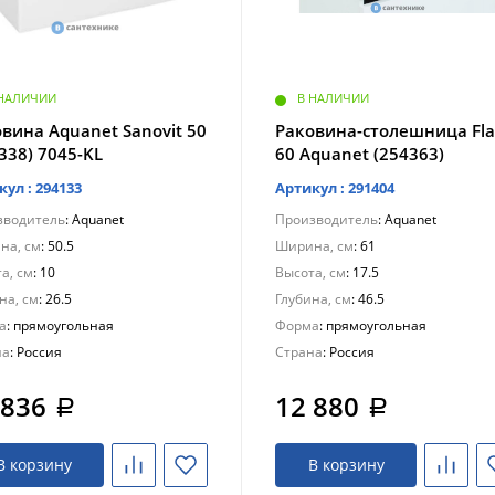
 НАЛИЧИИ
В НАЛИЧИИ
вина Aquanet Sanovit 50
Раковина-столешница Fla
338) 7045-KL
60 Aquanet (254363)
кул : 294133
Артикул : 291404
зводитель
: Aquanet
Производитель
: Aquanet
на, см
: 50.5
Ширина, см
: 61
а, см
: 10
Высота, см
: 17.5
на, см
: 26.5
Глубина, см
: 46.5
а
: прямоугольная
Форма
: прямоугольная
на
: Россия
Страна
: Россия
 836
12 880
a
a
В корзину
В корзину