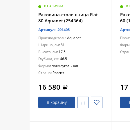
В НАЛИЧИИ
В
Раковина-столешница Flat
Рак
80 Aquanet (254364)
60 (
Артикул : 291405
Арти
Производитель
: Aquanet
Прои
Ширина, см
: 81
Форм
Высота, см
: 17.5
Стра
Глубина, см
: 46.5
Форма
: прямоугольная
Страна
: Россия
16 580
17
a
В корзину