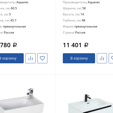
зводитель
: Aquanet
Производитель
: Aquanet
на, см
: 60.5
Ширина, см
: 58
а, см
: 5
Высота, см
: 14
на, см
: 45.7
Глубина, см
: 48
а
: прямоугольная
Форма
: прямоугольная
на
: Россия
Страна
: Россия
 780
11 401
a
a
В корзину
В корзину