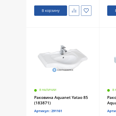
В корзину
В НАЛИЧИИ
В
Раковина Aquanet Yatao 85
Рак
(183871)
Aqua
Артикул : 291161
Арти