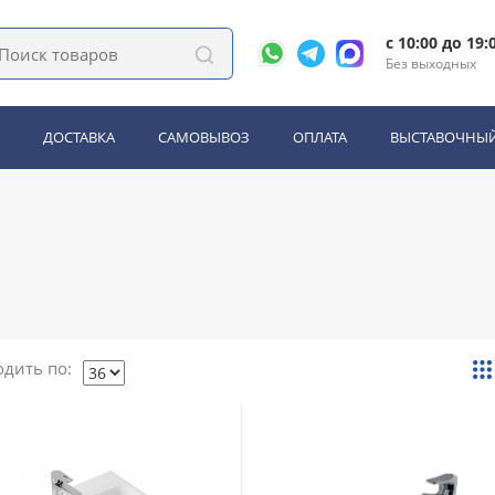
c 10:00 до 19:
ки Aquanet
Без выходных
ДОСТАВКА
САМОВЫВОЗ
ОПЛАТА
ВЫСТАВОЧНЫЙ
Зеркала
Комплекты мебели
Зеркальные шкафы
Душевые уголки, ограждения, двери, поддоны
Душ, душевые панели, гарнитуры
Дополнительное оборудование
оддонов
дить по: