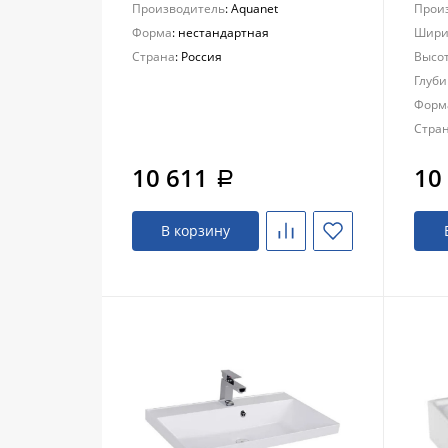
Производитель
: Aquanet
Прои
Форма
: нестандартная
Шири
Страна
: Россия
Высот
Глуби
Форм
Стра
10 611
10
a
В корзину