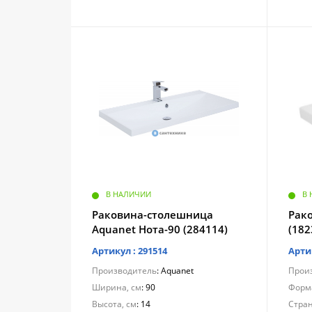
В НАЛИЧИИ
В
Раковина-столешница
Рако
Aquanet Нота-90 (284114)
(182
Артикул : 291514
Арти
Производитель
: Aquanet
Прои
Ширина, см
: 90
Форм
Высота, см
: 14
Стра