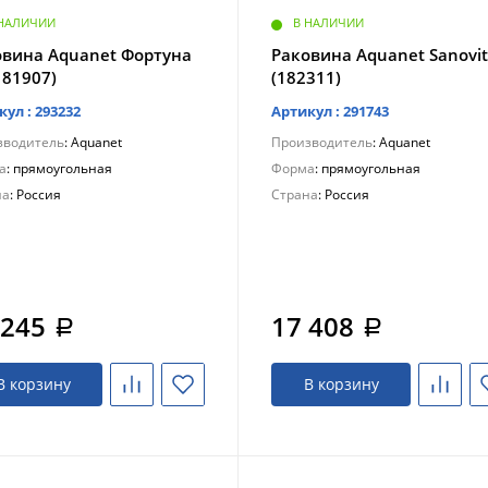
 НАЛИЧИИ
В НАЛИЧИИ
овина Aquanet Фортуна
Раковина Aquanet Sanovit
181907)
(182311)
кул : 293232
Артикул : 291743
зводитель
: Aquanet
Производитель
: Aquanet
а
: прямоугольная
Форма
: прямоугольная
на
: Россия
Страна
: Россия
 245
17 408
a
a
В корзину
В корзину