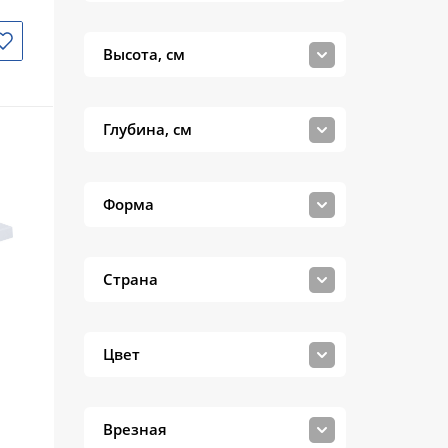
Cersanit
CeruttiSpa
Высота, см
Cezares
Comforty
Глубина, см
Dreja
Duravit
Форма
EBAN
ESBANO
Страна
Geberit
GID-ceramic
Цвет
GLOBO
Grohe
Врезная