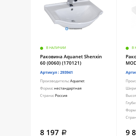
В НАЛИЧИИ
В
Раковина Aquanet Shenxin
Рак
60 (0060) (170121)
MOD6
Артикул : 293941
Арти
Производитель
: Aquanet
Прои
Форма
: нестандартная
Шири
Страна
: Россия
Высот
Глуби
Форм
Стра
8 197
9 
a