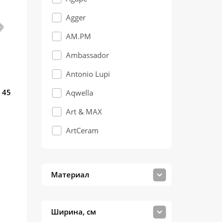
Agger
AM.PM
Ambassador
Antonio Lupi
 45
Aqwella
Art & MAX
ArtCeram
AZARIO
AZZURRA
Материал
BelBagno
Bette
Ширина, см