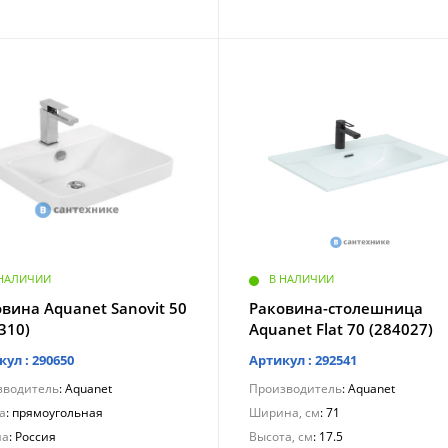
 НАЛИЧИИ
В НАЛИЧИИ
вина Aquanet Sanovit 50
Раковина-столешница
310)
Aquanet Flat 70 (284027)
кул : 290650
Артикул : 292541
зводитель
: Aquanet
Производитель
: Aquanet
а
: прямоугольная
Ширина, см
: 71
на
: Россия
Высота, см
: 17.5