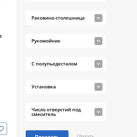
Santeri
Раковина-столешница
Style line
TECLA
t
Рукомойник
Timo
Velvex
С полупьедесталом
Villeroy & Boch
VINCEA
Установка
Vitra
WELTWASSER
Число отверстий под
Акватон
смеситель
СанТа
Сбросить