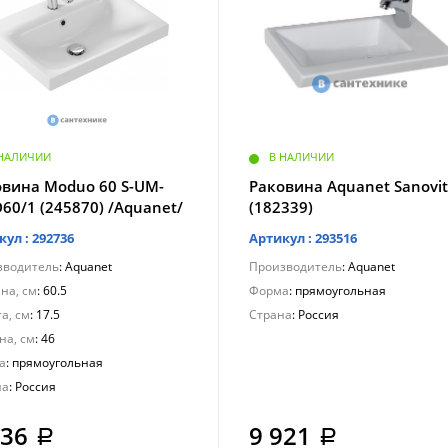
 НАЛИЧИИ
В НАЛИЧИИ
овина Moduo 60 S-UM-
Раковина Aquanet Sanovit
0/1 (245870) /Aquanet/
(182339)
кул : 292736
Артикул : 293516
зводитель
: Aquanet
Производитель
: Aquanet
на, см
: 60.5
Форма
: прямоугольная
а, см
: 17.5
Страна
: Россия
на, см
: 46
а
: прямоугольная
на
: Россия
836
9 921
a
a