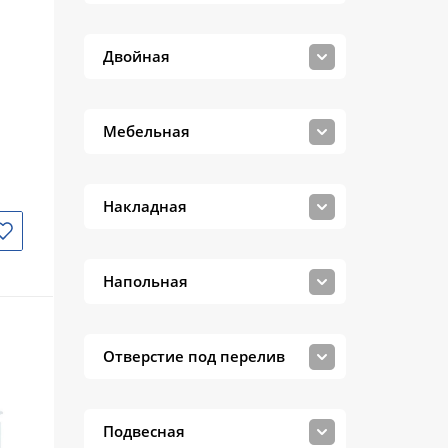
Grossman
IDDIS
Двойная
ISVEA
Jacob Delafon
Мебельная
Keuco
Kirovit
Накладная
Loranto
Orange
Напольная
Ravak
Reginox
Отверстие под перелив
Roca
Подвесная
Santek