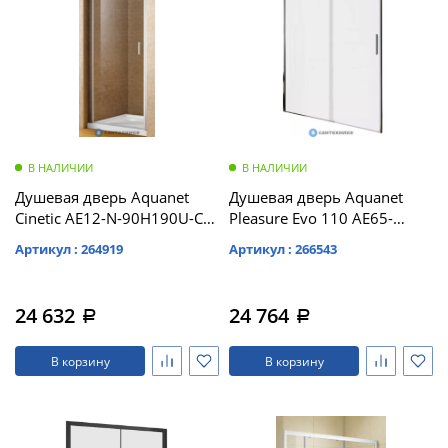
В НАЛИЧИИ
В НАЛИЧИИ
Душевая дверь Aquanet
Душевая дверь Aquanet
Cinetic AE12-N-90H190U-CT
Pleasure Evo 110 AE65-
900 мм, хром, прозр.
N110-CT профиль хром,
Артикул : 264919
Артикул : 266543
(243620)
прозрачное стекло
(312534)
24 632
24 764
a
a
В корзину
В корзину