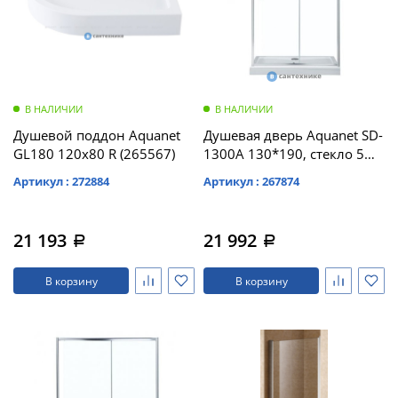
В НАЛИЧИИ
В НАЛИЧИИ
Душевой поддон Aquanet
Душевая дверь Aquanet SD-
GL180 120x80 R (265567)
1300A 130*190, стекло 5
мм, прозр (209407)
Артикул : 272884
Артикул : 267874
21 193
21 992
a
a
В корзину
В корзину