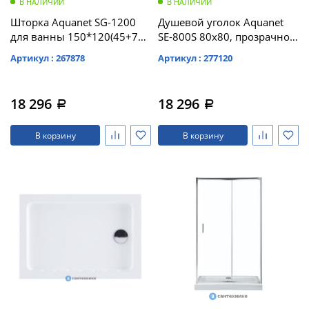
В НАЛИЧИИ
В НАЛИЧИИ
Шторка Aquanet SG-1200
Душевой уголок Aquanet
для ванны 150*120(45+75),
SE-800S 80x80, прозрачное
стекло 6 мм, прозр (209412)
стекло (270064), без
Артикул : 267878
Артикул : 277120
поддоны
18 296
18 296
a
a
В корзину
В корзину