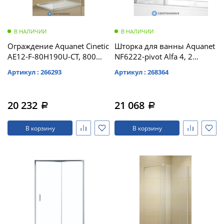
В НАЛИЧИИ
В НАЛИЧИИ
Ограждение Aquanet Cinetic
Шторка для ванны Aquanet
AE12-F-80H190U-CT, 800
NF6222-pivot Alfa 4, 2
мм, хром, прозр.6 мм
стекла универсальная
Артикул : 266293
Артикул : 268364
(243622)
1220*1400 ст прозр 5
мм,проф хр (196049)
20 232
21 068
a
a
В корзину
В корзину