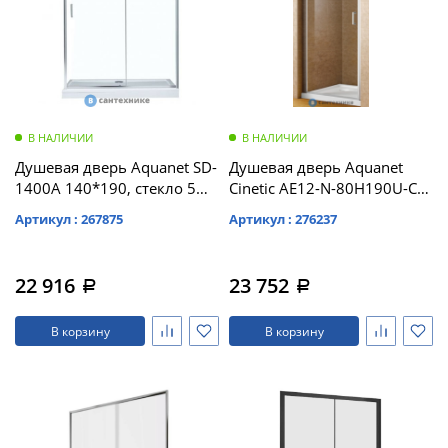
В НАЛИЧИИ
В НАЛИЧИИ
Душевая дверь Aquanet SD-
Душевая дверь Aquanet
1400A 140*190, стекло 5
Cinetic AE12-N-80H190U-CT
мм, прозр (209408)
800 мм, хром, прозр.
Артикул : 267875
Артикул : 276237
(243619)
22 916
23 752
a
a
В корзину
В корзину