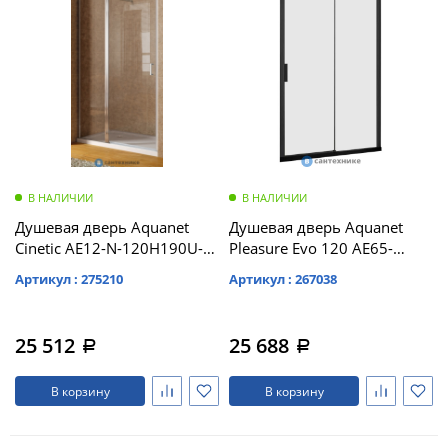
В НАЛИЧИИ
В НАЛИЧИИ
Душевая дверь Aquanet
Душевая дверь Aquanet
Cinetic AE12-N-120H190U-
Pleasure Evo 120 AE65-
CT 1200 мм, хром, прозр.
N120-BT профиль черный,
Артикул : 275210
Артикул : 267038
(243621)
прозрачное стекло
(312537)
25 512
25 688
a
a
В корзину
В корзину