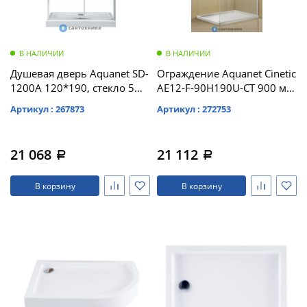
В НАЛИЧИИ
В НАЛИЧИИ
Душевая дверь Aquanet SD-
Ограждение Aquanet Cinetic
1200A 120*190, стекло 5
AE12-F-90H190U-CT 900 мм,
мм, прозр (209406)
хром, прозр. (243623)
Артикул : 267873
Артикул : 272753
21 068
21 112
a
a
В корзину
В корзину