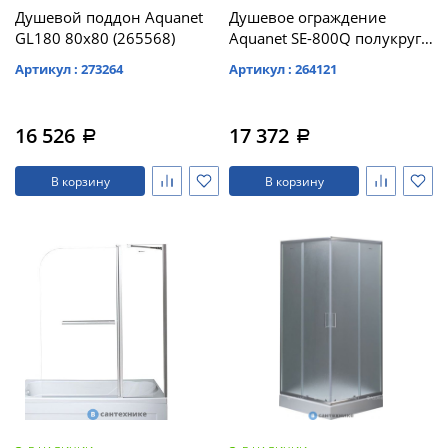
Душевой поддон Aquanet
Душевое ограждение
GL180 80x80 (265568)
Aquanet SE-800Q полукруг
80х80х185, стекло прозр.
Артикул : 273264
Артикул : 264121
(270062)
16 526
17 372
a
a
В корзину
В корзину