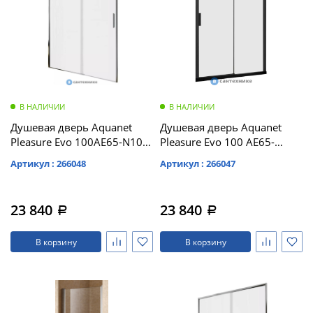
В НАЛИЧИИ
В НАЛИЧИИ
Душевая дверь Aquanet
Душевая дверь Aquanet
Pleasure Evo 100AE65-N100-
Pleasure Evo 100 AE65-
CT профиль хром,
N100-BT профиль черный,
Артикул : 266048
Артикул : 266047
прозрачное стекло
прозрачное стекло
(312532)
(312533)
23 840
23 840
a
a
В корзину
В корзину