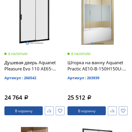
В НАЛИЧИИ
В НАЛИЧИИ
Душевая дверь Aquanet
Шторка на ванну Aquanet
Pleasure Evo 110 AE65-
Practic AE10-B-150H150U-
N110-BT профиль черный,
CP 1500 мм, хром, полоска
Артикул : 266542
Артикул : 263939
прозрачное стекло
(243611)
(312535)
24 764
25 512
a
a
В корзину
В корзину