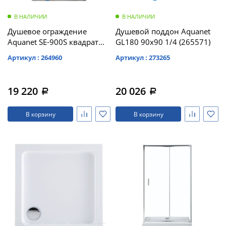
В НАЛИЧИИ
В НАЛИЧИИ
Душевое ограждение
Душевой поддон Aquanet
Aquanet SE-900S квадрат
GL180 90x90 1/4 (265571)
90*90*185, стекло 4 мм,
Артикул : 264960
Артикул : 273265
прозр. (270063)
19 220
20 026
a
a
В корзину
В корзину