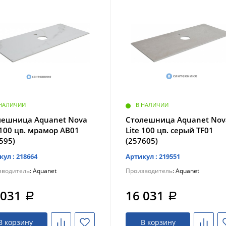
 НАЛИЧИИ
В НАЛИЧИИ
лешница Aquanet Nova
Столешница Aquanet Nov
 100 цв. мрамор AB01
Lite 100 цв. серый TF01
595)
(257605)
кул : 218664
Артикул : 219551
зводитель
: Aquanet
Производитель
: Aquanet
 031
16 031
a
a
В корзину
В корзину