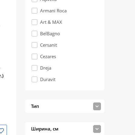
Armani Roca
Art & MAX
BelBagno
Cersanit
Cezares
Dreja
/
.)
Duravit
Geberit
Grossman
Тип
Jacob Delafon
Roca
Ширина, см