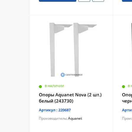
В НАЛИЧИИ
В
Опоры Aquanet Nova (2 шт.)
Опор
белый (243730)
чер
Артикул : 220687
Арти
Производитель
: Aquanet
Прои