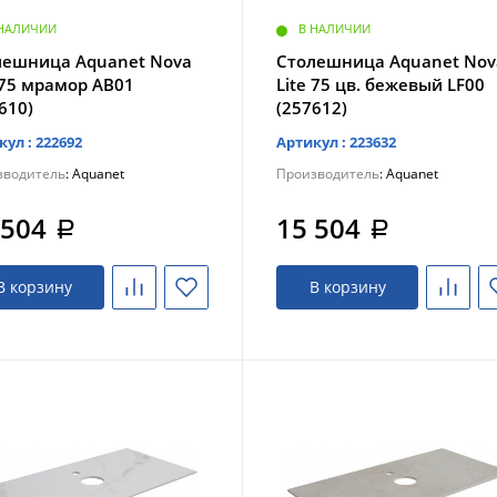
 НАЛИЧИИ
В НАЛИЧИИ
лешница Aquanet Nova
Столешница Aquanet Nov
 75 мрамор AB01
Lite 75 цв. бежевый LF00
610)
(257612)
кул : 222692
Артикул : 223632
зводитель
: Aquanet
Производитель
: Aquanet
 504
15 504
a
a
В корзину
В корзину