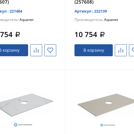
607)
(257608)
кул : 221484
Артикул : 222139
зводитель
: Aquanet
Производитель
: Aquanet
 754
10 754
a
a
В корзину
В корзину