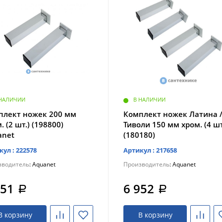
 НАЛИЧИИ
В НАЛИЧИИ
плект ножек 200 мм
Комплект ножек Латина 
. (2 шт.) (198800)
Тиволи 150 мм хром. (4 шт
anet
(180180)
кул : 222578
Артикул : 217658
зводитель
: Aquanet
Производитель
: Aquanet
151
6 952
a
a
В корзину
В корзину