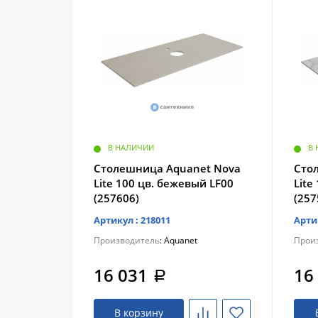
В НАЛИЧИИ
В
Столешница Aquanet Nova
Сто
Lite 100 цв. бежевый LF00
Lite
(257606)
(257
Артикул : 218011
Арти
Производитель
: Aquanet
Прои
16 031
16
a
В корзину