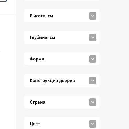
WasserKRAFT
Акватон
Высота, см
Какса-а
СанТа
Глубина, см
Форма
Конструкция дверей
Страна
Цвет