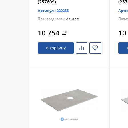
(257609)
(257
Артикул : 220236
Арти
Производитель
: Aquanet
Прои
10 754
10
a
В корзину