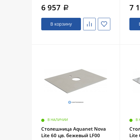
6 957
7 
a
В корзину
В НАЛИЧИИ
В
Столешница Aquanet Nova
Сто
Lite 60 цв. бежевый LF00
Lite