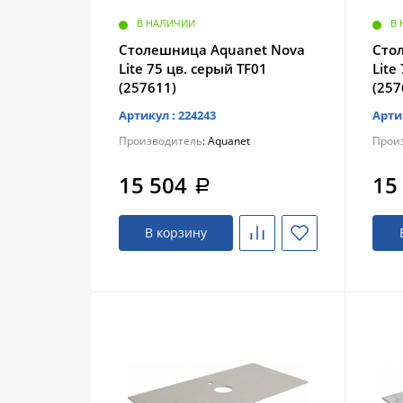
В НАЛИЧИИ
В
Столешница Aquanet Nova
Сто
Lite 75 цв. серый TF01
Lite
(257611)
(257
Артикул : 224243
Арти
Производитель
: Aquanet
Прои
15 504
15
a
В корзину