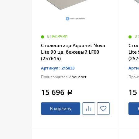
В НАЛИЧИИ
В
Столешница Aquanet Nova
Сто
Lite 90 цв. бежевый LF00
Lite
(257615)
(257
Артикул : 215833
Арти
Производитель
: Aquanet
Прои
15 696
15
a
В корзину