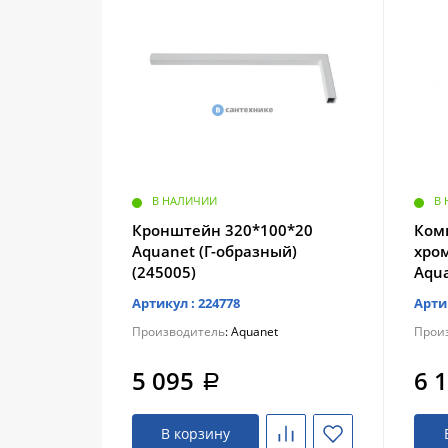
В НАЛИЧИИ
В
Кронштейн 320*100*20
Ком
Aquanet (Г-образный)
хром
(245005)
Aqu
Артикул : 224778
Арти
Производитель
: Aquanet
Прои
5 095
6 
a
В корзину