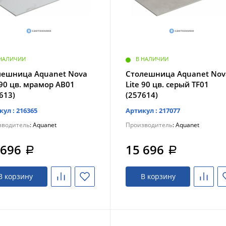
 НАЛИЧИИ
В НАЛИЧИИ
лешница Aquanet Nova
Столешница Aquanet Nov
 90 цв. мрамор AB01
Lite 90 цв. серый TF01
613)
(257614)
кул : 216365
Артикул : 217077
зводитель
: Aquanet
Производитель
: Aquanet
 696
15 696
a
a
В корзину
В корзину