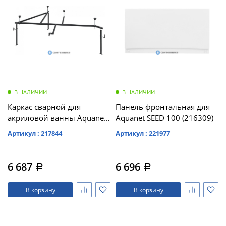
В НАЛИЧИИ
В НАЛИЧИИ
Каркас сварной для
Панель фронтальная для
акриловой ванны Aquanet
Aquanet SEED 100 (216309)
Mayorca 150x100 L/R
Артикул : 217844
Артикул : 221977
/242134/
6 687
6 696
a
a
В корзину
В корзину