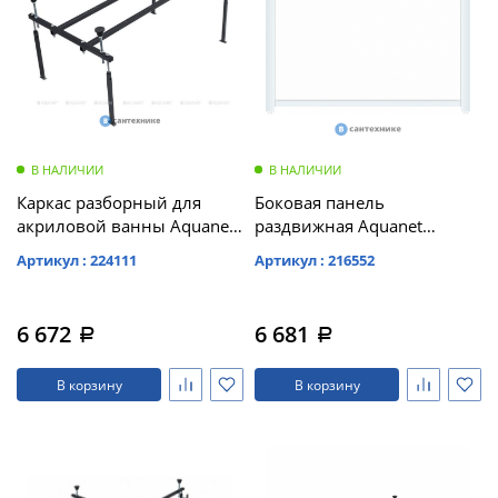
В НАЛИЧИИ
В НАЛИЧИИ
Каркас разборный для
Боковая панель
акриловой ванны Aquanet
раздвижная Aquanet
140x53 /242541/
Premium 80 /273286/
Артикул : 224111
Артикул : 216552
6 672
6 681
a
a
В корзину
В корзину