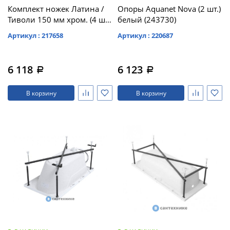
Комплект ножек Латина /
Опоры Aquanet Nova (2 шт.)
Тиволи 150 мм хром. (4 шт.)
белый (243730)
(180180)
Артикул : 217658
Артикул : 220687
6 118
6 123
a
a
В корзину
В корзину