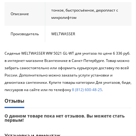
Душевой
Душевой
уголок
уголок
тонкое, быстросъёмное, дюропласт с
Описание
BelBagno
BelBagno
микролифтом
UNO-AH-
UNO-AH-
1-120/90-
1-120/90-
P-Cr без
P-Cr без
Производитель
WELTWASSER
поддона
поддона
(витрина)
(витрина)
Сиденье WELTWASSER WW 5021 GL-WT для унитаза по цене 6 336 руб.
Все
Все
в интернет-магазине Всантехнике в Санкт-Петербурге. Товар можно
новинки
акции
забрать самостоятельно или оформить курьерскую доставку по всей
России. Дополнительно можно заказать услуги установки и
демонтажа сантехники. Купите товары категории Для унитазов, биде,
писсуаров на сайте или по телефону
8 (812) 600-48-25
.
Отзывы
О данном товаре пока нет отзывов. Вы можете стать
первым!
Установка и демонтаж