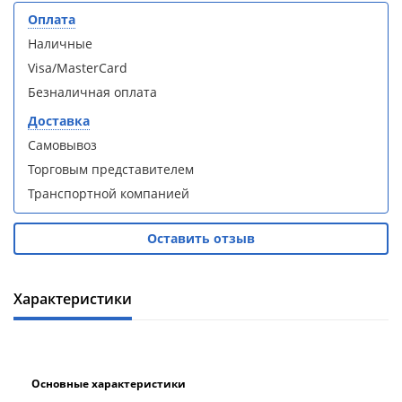
кабина
кабина
Оплата
AvaCan
AvaCan
L910
L910
Наличные
(L910)
(L910)
Visa/MasterCard
Безналичная оплата
Доставка
Самовывоз
Душевой
Душевой
Торговым представителем
уголок
уголок
Транспортной компанией
ABBER
ABBER
Schwarzer
Schwarzer
Diamant
Diamant
Оставить отзыв
AG30120B5-
AG30120B5-
S90B5 +
S90B5 +
поддон
поддон
Характеристики
(Витрина)
(Витрина)
Основные характеристики