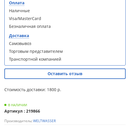
S90B5 +
S90B5 +
Оплата
Для
поддон
поддон
Наличные
полотенцесушителей
(Витрина)
(Витрина)
Visa/MasterCard
Слив
Безналичная оплата
и
Доставка
трапы
Самовывоз
Душевой
Душевой
Торговым представителем
Для
уголок
уголок
климатической
Транспортной компанией
BelBagno
BelBagno
техники
UNO-AH-
UNO-AH-
1-120/90-
1-120/90-
Оставить отзыв
P-Cr без
P-Cr без
Для
поддона
поддона
измельчителей
(витрина)
(витрина)
Стоимость доставки: 1800 р.
пищевых
отходов
В НАЛИЧИИ
Артикул : 219866
Производитель
:
WELTWASSER
Комплект
Комплект
мебели
мебели