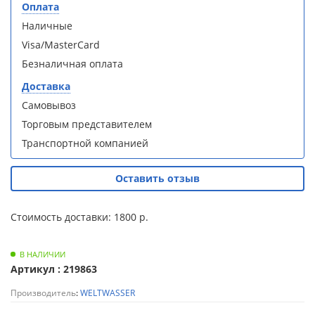
S90B5 +
S90B5 +
Оплата
Для
поддон
поддон
Наличные
полотенцесушителей
(Витрина)
(Витрина)
Visa/MasterCard
Слив
Безналичная оплата
и
Доставка
трапы
Самовывоз
Душевой
Душевой
Торговым представителем
Для
уголок
уголок
климатической
Транспортной компанией
BelBagno
BelBagno
техники
UNO-AH-
UNO-AH-
1-120/90-
1-120/90-
Оставить отзыв
P-Cr без
P-Cr без
Для
поддона
поддона
измельчителей
(витрина)
(витрина)
Стоимость доставки: 1800 р.
пищевых
отходов
В НАЛИЧИИ
Артикул : 219863
Производитель
:
WELTWASSER
Комплект
Комплект
мебели
мебели