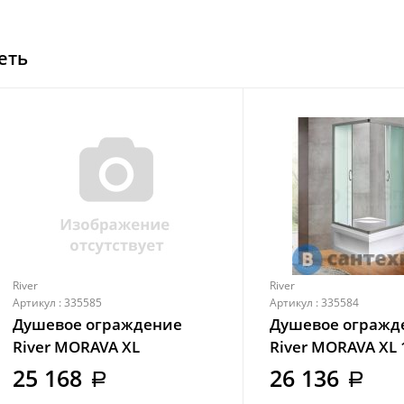
еть
River
River
Артикул : 335585
Артикул : 335584
Душевое ограждение
Душевое огражд
River MORAVA XL
River MORAVA XL 
100/80/41 MT с поддоном
MT с поддоном
25 168
26 136
a
a