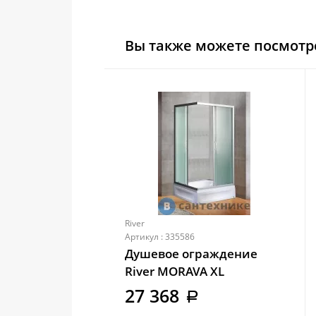
Вы также можете посмотр
River
Артикул : 335586
Душевое ограждение
River MORAVA XL
120/80/41 MT с поддоном
27 368
a