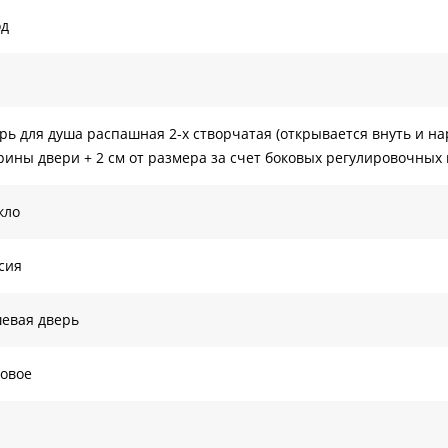
од
рь для душа распашная 2-х створчатая (открывается внуть и н
ины двери + 2 см от размера за счет боковых регулировочных
кло
сия
евая дверь
овое