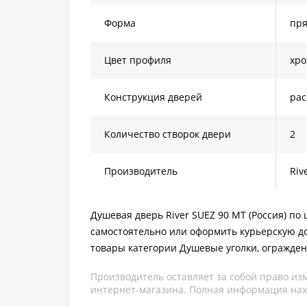
Форма
пря
Цвет профиля
хр
Конструкция дверей
ра
Количество створок двери
2
Производитель
Riv
Душевая дверь River SUEZ 90 МТ (Россия) по
самостоятельно или оформить курьерскую до
товары категории Душевые уголки, огражден
Производитель оставляет за собой право из
интернет-магазина. Полная информация нах