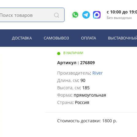
, поддоны
Душевая дверь River SUEZ 90 МТ
c 10:00 до 19:
Без выходных
 SUEZ 90 МТ
ДОСТАВКА
САМОВЫВОЗ
ОПЛАТА
ВЫСТАВОЧНЫЙ
В НАЛИЧИИ
Артикул : 276809
Производитель
:
River
Длина, см
: 90
Высота, см
: 185
Форма
: прямоугольная
Страна
: Россия
Стоимость доставки: 1800 р.