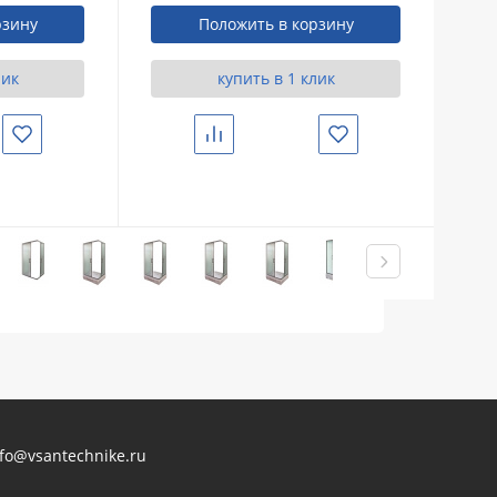
рзину
Положить в корзину
лик
купить в 1 клик
Избранное
Сравнить
Избранное
nfo@vsantechnike.ru