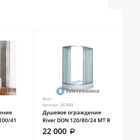
River
Riv
Артикул : 267682
Арти
ение
Душевое ограждение
Ду
100/41
River DON 120/80/24 МТ R
Riv
+ поддон
+ 
22 000
2
a