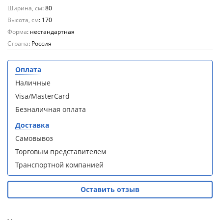
Aqwella
Aqwella
Ширина, см
: 80
Fargo 60
Fargo 60
Высота, см
: 170
(тумба с
(тумба с
Форма
: нестандартная
раковиной
раковиной
+ зеркало)
+ зеркало)
Страна
: Россия
(витрина)
(витрина)
Оплата
Наличные
Visa/MasterCard
Безналичная оплата
Душевое
Душевое
ограждение
ограждение
Доставка
WELTWASSER
WELTWASSER
Самовывоз
WW500 С
WW500 С
100/159
100/159
Торговым представителем
1000х1000х1590
1000х1000х1590
Транспортной компанией
мм без поддона
мм без поддона
(витрина)
(витрина)
Оставить отзыв
Все
Все
новинки
акции