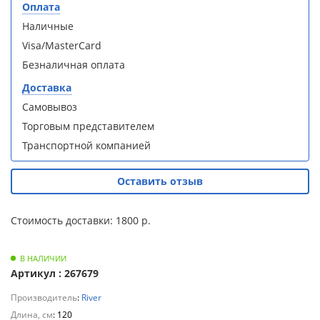
S90B5 +
S90B5 +
Оплата
Для
поддон
поддон
Наличные
полотенцесушителей
(Витрина)
(Витрина)
Visa/MasterCard
Слив
Безналичная оплата
и
Доставка
трапы
Самовывоз
Душевой
Душевой
Торговым представителем
Для
уголок
уголок
климатической
Транспортной компанией
BelBagno
BelBagno
техники
UNO-AH-
UNO-AH-
1-120/90-
1-120/90-
Оставить отзыв
P-Cr без
P-Cr без
Для
поддона
поддона
измельчителей
(витрина)
(витрина)
Стоимость доставки: 1800 р.
пищевых
отходов
В НАЛИЧИИ
Артикул : 267679
Производитель
:
River
Комплект
Комплект
Длина, см
мебели
мебели
: 120