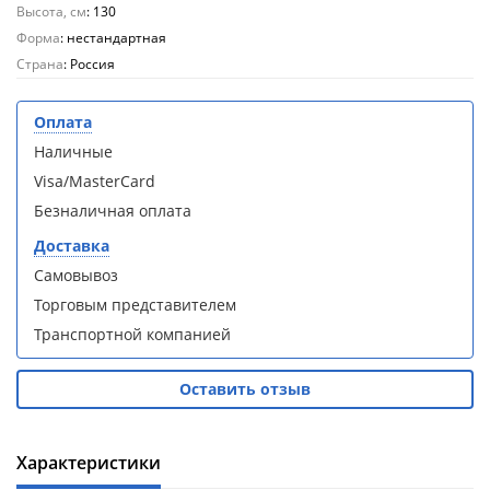
Высота, см
: 130
Aqwella
Aqwella
Fargo 60
Fargo 60
Форма
: нестандартная
(тумба с
(тумба с
Страна
: Россия
раковиной
раковиной
+ зеркало)
+ зеркало)
(витрина)
(витрина)
Оплата
Наличные
Visa/MasterCard
Безналичная оплата
Доставка
Душевое
Душевое
ограждение
ограждение
Самовывоз
WELTWASSER
WELTWASSER
Торговым представителем
WW500 С
WW500 С
Транспортной компанией
100/159
100/159
1000х1000х1590
1000х1000х1590
мм без поддона
мм без поддона
Оставить отзыв
(витрина)
(витрина)
Все
Все
Характеристики
новинки
акции