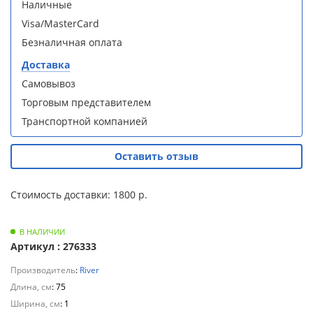
S90B5 +
S90B5 +
Наличные
Для
поддон
поддон
Visa/MasterCard
полотенцесушителей
(Витрина)
(Витрина)
Безналичная оплата
Слив
Доставка
и
Самовывоз
трапы
Торговым представителем
Душевой
Душевой
Транспортной компанией
Для
уголок
уголок
климатической
BelBagno
BelBagno
техники
UNO-AH-
UNO-AH-
Оставить отзыв
1-120/90-
1-120/90-
P-Cr без
P-Cr без
Для
Стоимость доставки: 1800 р.
поддона
поддона
измельчителей
(витрина)
(витрина)
пищевых
В НАЛИЧИИ
отходов
Артикул : 276333
Производитель
:
River
Длина, см
: 75
Комплект
Комплект
Ширина, см
: 1
мебели
мебели