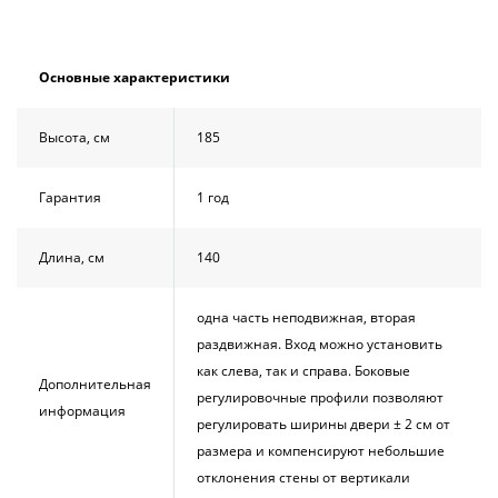
Душевой
Душевой
уголок
уголок
BelBagno
BelBagno
UNO-AH-
UNO-AH-
Основные характеристики
1-120/90-
1-120/90-
P-Cr без
P-Cr без
Высота, см
поддона
поддона
185
(витрина)
(витрина)
Гарантия
1 год
Все
Все
новинки
акции
Длина, см
140
одна часть неподвижная, вторая
раздвижная. Вход можно установить
как слева, так и cправа. Боковые
Дополнительная
регулировочные профили позволяют
информация
регулировать ширины двери ± 2 см от
размера и компенсируют небольшие
отклонения стены от вертикали