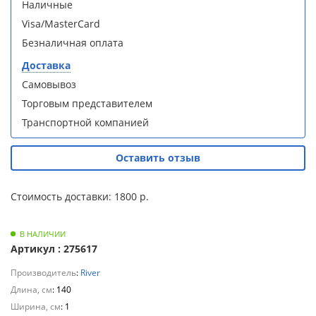
Наличные
Для
Душевая
Душевая
Visa/MasterCard
полотенцесушителей
кабина
кабина
Безналичная оплата
Loranto CS-
Loranto CS-
21800-100
21800-100
Слив
Доставка
с низким
с низким
и
Самовывоз
поддоном
поддоном
трапы
15см,
15см,
Торговым представителем
прозрачное
прозрачное
Транспортной компанией
закаленное
закаленное
Для
стекло 5
стекло 5
климатической
мм, задние
мм, задние
техники
Оставить отзыв
стеклянные
стеклянные
стенки
стенки
Для
белый,
белый,
Стоимость доставки: 1800 р.
профиль
профиль
измельчителей
чер .
чер .
пищевых
В НАЛИЧИИ
отходов
Артикул : 275617
Производитель
:
River
Длина, см
: 140
Душевая
Душевая
Ширина, см
: 1