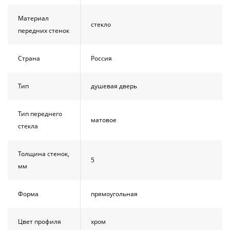
Материал
стекло
передних стенок
Страна
Россия
Тип
душевая дверь
Тип переднего
матовое
стекла
Толщина стенок,
5
мм
Форма
прямоугольная
Цвет профиля
хром