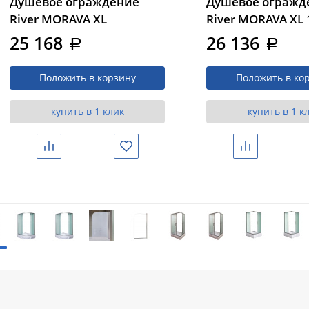
Душевое ограждение
Душевое огражд
River MORAVA XL
River MORAVA XL 
100/80/41 MT с поддоном
MT с поддоном
25 168
26 136
a
a
Положить в корзину
Положить в ко
купить в 1 клик
купить в 1 к
Сравнить
Избранное
Сравнить