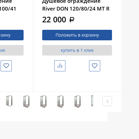
ение
Душевое ограждение
Ду
100/41
River DON 120/80/24 МТ R
Riv
+ поддон
+ 
22 000
2
a
рзину
Положить в корзину
лик
купить в 1 клик
Избранное
Сравнить
Избранное