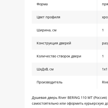
Форма
пря
Цвет профиля
хр
Ширина, см
1
Конструкция дверей
ра
Количество створок двери
1
ШхДхВ, см
1х1
Производитель
Riv
Душевая дверь River BERING 110 МТ (Россия)
самостоятельно или оформить курьерскую до