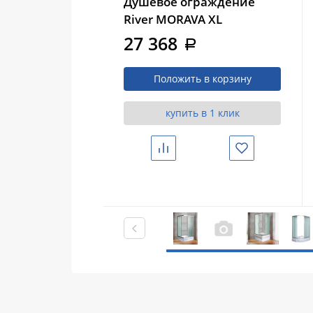
Душевое ограждение
River MORAVA XL
120/80/41 MT с поддоном
27 368
a
Положить в корзину
купить в 1 клик
Сравнить
Избранное