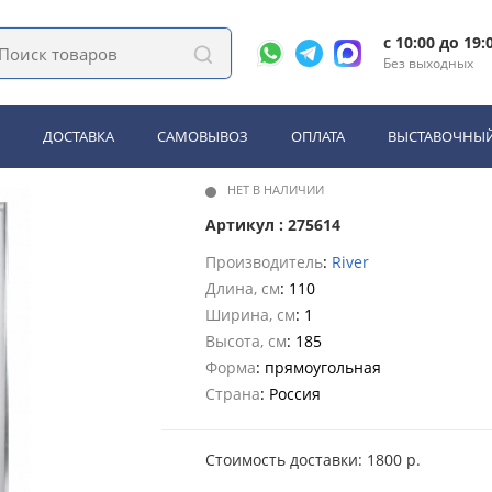
, поддоны
Душевая дверь River BERING 110 МТ
c 10:00 до 19:
Без выходных
 BERING 110 МТ
ДОСТАВКА
САМОВЫВОЗ
ОПЛАТА
ВЫСТАВОЧНЫЙ
НЕТ В НАЛИЧИИ
Артикул : 275614
Производитель
:
River
Длина, см
: 110
Ширина, см
: 1
Высота, см
: 185
Форма
: прямоугольная
Страна
: Россия
Стоимость доставки: 1800 р.