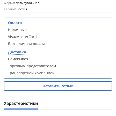
кабина
кабина
Форма
: прямоугольная
AvaCan
AvaCan
Страна
: Россия
L910
L910
(L910)
(L910)
Оплата
Наличные
Visa/MasterCard
Безналичная оплата
Душевой
Душевой
Доставка
уголок
уголок
ABBER
ABBER
Самовывоз
Schwarzer
Schwarzer
Торговым представителем
Diamant
Diamant
AG30120B5-
AG30120B5-
Транспортной компанией
S90B5 +
S90B5 +
поддон
поддон
Оставить отзыв
(Витрина)
(Витрина)
Характеристики