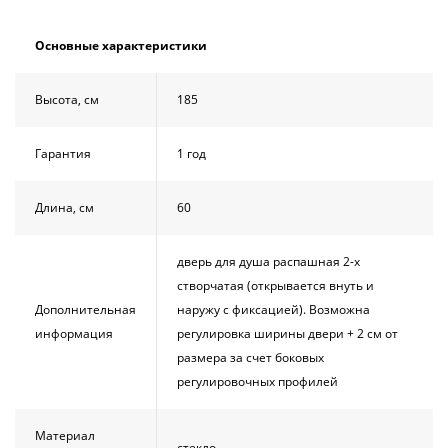
Душевой
Душевой
уголок
уголок
Основные характеристики
BelBagno
BelBagno
UNO-AH-
UNO-AH-
1-120/90-
1-120/90-
Высота, см
185
P-Cr без
P-Cr без
поддона
поддона
(витрина)
(витрина)
Гарантия
1 год
Все
Все
новинки
акции
Длина, см
60
дверь для душа распашная 2-х
створчатая (открывается внуть и
Дополнительная
наружу с фиксацией). Возможна
информация
регулировка ширины двери + 2 см от
размера за счет боковых
регулировочных профилей
Материал
стекло