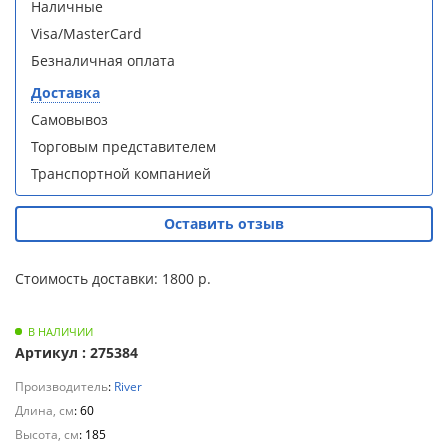
Наличные
Для
Душевая
Душевая
Visa/MasterCard
полотенцесушителей
кабина
кабина
Безналичная оплата
Loranto CS-
Loranto CS-
21800-100
21800-100
Слив
Доставка
с низким
с низким
и
Самовывоз
поддоном
поддоном
трапы
15см,
15см,
Торговым представителем
прозрачное
прозрачное
Транспортной компанией
закаленное
закаленное
Для
стекло 5
стекло 5
климатической
мм, задние
мм, задние
техники
Оставить отзыв
стеклянные
стеклянные
стенки
стенки
Для
белый,
белый,
Стоимость доставки: 1800 р.
профиль
профиль
измельчителей
чер .
чер .
пищевых
В НАЛИЧИИ
отходов
Артикул : 275384
Производитель
:
River
Длина, см
: 60
Душевая
Душевая
Высота, см
: 185