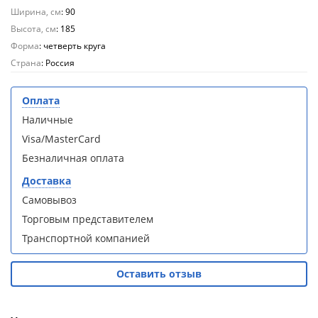
кабина
кабина
Ширина, см
: 90
AvaCan
AvaCan
Высота, см
L910
L910
: 185
(L910)
(L910)
Форма
: четверть круга
Страна
: Россия
Оплата
Наличные
Душевой
Душевой
Visa/MasterCard
уголок
уголок
ABBER
ABBER
Безналичная оплата
Schwarzer
Schwarzer
Доставка
Diamant
Diamant
AG30120B5-
AG30120B5-
Самовывоз
S90B5 +
S90B5 +
Торговым представителем
поддон
поддон
Транспортной компанией
(Витрина)
(Витрина)
Оставить отзыв