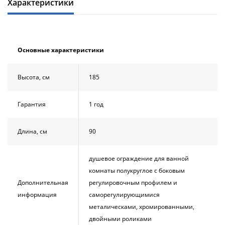
Характеристики
Душевой
Душевой
уголок
уголок
BelBagno
BelBagno
UNO-AH-
UNO-AH-
1-120/90-
1-120/90-
Основные характеристики
P-Cr без
P-Cr без
поддона
поддона
(витрина)
(витрина)
Высота, см
185
Все
Все
новинки
акции
Гарантия
1 год
Длина, см
90
душевое ограждение для ванной
комнаты полукруглое с боковым
Дополнительная
регулировочным профилем и
информация
саморегулирующимися
металическами, хромированными,
двойными роликами