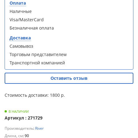
Оплата
Для
Душевая
Душевая
Наличные
полотенцесушителей
кабина
кабина
Loranto CS-
Loranto CS-
Visa/MasterCard
21800-100
21800-100
Слив
Безналичная оплата
с низким
с низким
и
поддоном
поддоном
Доставка
трапы
15см,
15см,
Самовывоз
прозрачное
прозрачное
Торговым представителем
закаленное
закаленное
Для
стекло 5
стекло 5
климатической
Транспортной компанией
мм, задние
мм, задние
техники
стеклянные
стеклянные
стенки
стенки
Оставить отзыв
Для
белый,
белый,
профиль
профиль
измельчителей
Стоимость доставки: 1800 р.
чер .
чер .
пищевых
отходов
В НАЛИЧИИ
Артикул : 271729
Производитель
:
River
Душевая
Душевая
Длина, см
: 90