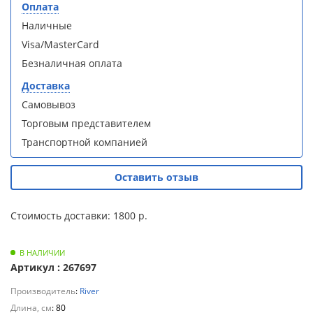
S90B5 +
S90B5 +
Оплата
Для
поддон
поддон
Наличные
полотенцесушителей
(Витрина)
(Витрина)
Visa/MasterCard
Слив
Безналичная оплата
и
Доставка
трапы
Самовывоз
Душевой
Душевой
Торговым представителем
Для
уголок
уголок
климатической
Транспортной компанией
BelBagno
BelBagno
техники
UNO-AH-
UNO-AH-
1-120/90-
1-120/90-
Оставить отзыв
P-Cr без
P-Cr без
Для
поддона
поддона
измельчителей
(витрина)
(витрина)
Стоимость доставки: 1800 р.
пищевых
отходов
В НАЛИЧИИ
Артикул : 267697
Производитель
:
River
Комплект
Комплект
Длина, см
мебели
мебели
: 80