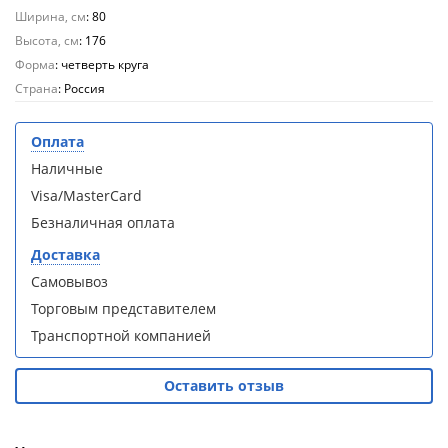
Aqwella
Aqwella
Ширина, см
: 80
Fargo 60
Fargo 60
Высота, см
: 176
(тумба с
(тумба с
Форма
: четверть круга
раковиной
раковиной
+ зеркало)
+ зеркало)
Страна
: Россия
(витрина)
(витрина)
Оплата
Наличные
Visa/MasterCard
Безналичная оплата
Душевое
Душевое
ограждение
ограждение
Доставка
WELTWASSER
WELTWASSER
Самовывоз
WW500 С
WW500 С
100/159
100/159
Торговым представителем
1000х1000х1590
1000х1000х1590
Транспортной компанией
мм без поддона
мм без поддона
(витрина)
(витрина)
Оставить отзыв
Все
Все
новинки
акции