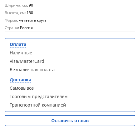
кабина
кабина
Ширина, см
: 90
AvaCan
AvaCan
Высота, см
L910
L910
: 150
(L910)
(L910)
Форма
: четверть круга
Страна
: Россия
Оплата
Наличные
Душевой
Душевой
Visa/MasterCard
уголок
уголок
ABBER
ABBER
Безналичная оплата
Schwarzer
Schwarzer
Доставка
Diamant
Diamant
AG30120B5-
AG30120B5-
Самовывоз
S90B5 +
S90B5 +
Торговым представителем
поддон
поддон
Транспортной компанией
(Витрина)
(Витрина)
Оставить отзыв