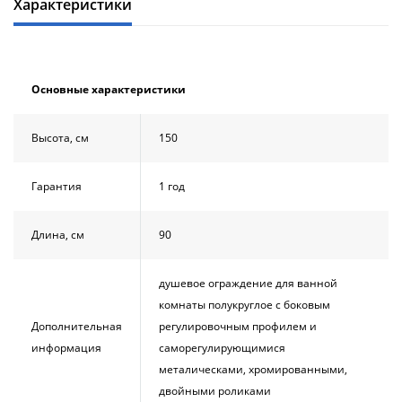
Характеристики
Душевой
Душевой
уголок
уголок
BelBagno
BelBagno
UNO-AH-
UNO-AH-
1-120/90-
1-120/90-
Основные характеристики
P-Cr без
P-Cr без
поддона
поддона
(витрина)
(витрина)
Высота, см
150
Все
Все
новинки
акции
Гарантия
1 год
Длина, см
90
душевое ограждение для ванной
комнаты полукруглое с боковым
Дополнительная
регулировочным профилем и
информация
саморегулирующимися
металическами, хромированными,
двойными роликами