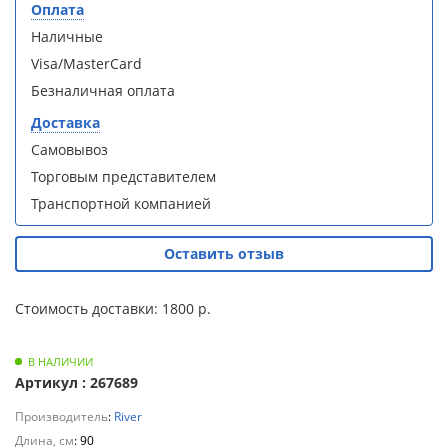
Оплата
Для
Душевая
Душевая
Наличные
полотенцесушителей
кабина
кабина
Loranto CS-
Loranto CS-
Visa/MasterCard
21800-100
21800-100
Слив
Безналичная оплата
с низким
с низким
и
поддоном
поддоном
Доставка
трапы
15см,
15см,
Самовывоз
прозрачное
прозрачное
Торговым представителем
закаленное
закаленное
Для
стекло 5
стекло 5
климатической
Транспортной компанией
мм, задние
мм, задние
техники
стеклянные
стеклянные
стенки
стенки
Оставить отзыв
Для
белый,
белый,
профиль
профиль
измельчителей
Стоимость доставки: 1800 р.
чер .
чер .
пищевых
отходов
В НАЛИЧИИ
Артикул : 267689
Производитель
:
River
Душевая
Душевая
Длина, см
: 90