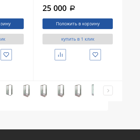
+ поддон
+ 
25 000
2
a
рзину
Положить в корзину
лик
купить в 1 клик
Избранное
Сравнить
Избранное