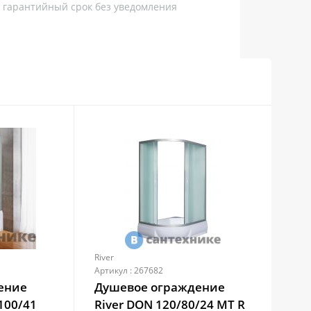
, гарантийный срок без уведомления
River
Riv
Артикул : 267682
Арти
ение
Душевое ограждение
Ду
100/41
River DON 120/80/24 МТ R
Riv