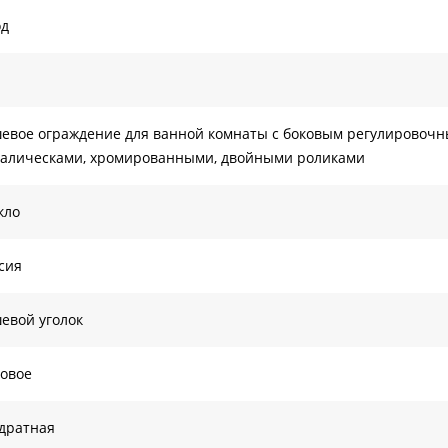
од
евое ограждение для ванной комнаты с боковым регулирово
алическами, хромированными, двойными роликами
кло
сия
евой уголок
овое
дратная