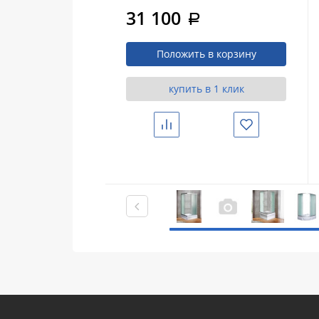
120/80/41 MT с поддоном
31 100
a
Положить в корзину
купить в 1 клик
Сравнить
Избранное