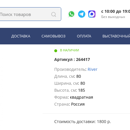
, поддоны
Душевое ограждение River MORAVA XL 80/24 МТ без поддона
c 10:00 до 19:
Без выходных
 River MORAVA XL 80/24 МТ б
ДОСТАВКА
САМОВЫВОЗ
ОПЛАТА
ВЫСТАВОЧНЫЙ
В НАЛИЧИИ
Артикул : 264417
Производитель
:
River
Длина, см
: 80
Ширина, см
: 80
Высота, см
: 185
Форма
: квадратная
Страна
: Россия
Стоимость доставки: 1800 р.