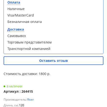
S90B5 +
S90B5 +
Оплата
Для
поддон
поддон
Наличные
полотенцесушителей
(Витрина)
(Витрина)
Visa/MasterCard
Слив
Безналичная оплата
и
Доставка
трапы
Самовывоз
Душевой
Душевой
Торговым представителем
Для
уголок
уголок
климатической
Транспортной компанией
BelBagno
BelBagno
техники
UNO-AH-
UNO-AH-
1-120/90-
1-120/90-
Оставить отзыв
P-Cr без
P-Cr без
Для
поддона
поддона
измельчителей
(витрина)
(витрина)
Стоимость доставки: 1800 р.
пищевых
отходов
В НАЛИЧИИ
Артикул : 264415
Производитель
:
River
Комплект
Комплект
Длина, см
мебели
мебели
: 120