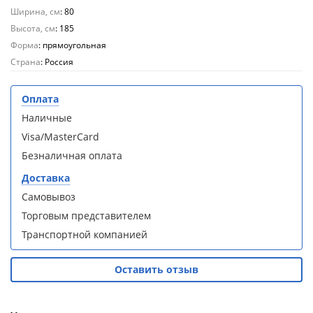
Aqwella
Aqwella
Ширина, см
: 80
Fargo 60
Fargo 60
Высота, см
: 185
(тумба с
(тумба с
Форма
: прямоугольная
раковиной
раковиной
+ зеркало)
+ зеркало)
Страна
: Россия
(витрина)
(витрина)
Оплата
Наличные
Visa/MasterCard
Безналичная оплата
Душевое
Душевое
ограждение
ограждение
Доставка
WELTWASSER
WELTWASSER
Самовывоз
WW500 С
WW500 С
100/159
100/159
Торговым представителем
1000х1000х1590
1000х1000х1590
Транспортной компанией
мм без поддона
мм без поддона
(витрина)
(витрина)
Оставить отзыв
Все
Все
новинки
акции