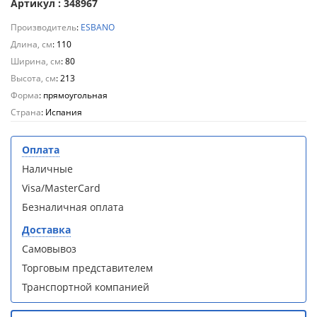
кабина
кабина
Артикул : 348967
AvaCan
AvaCan
Производитель
:
ESBANO
L910
L910
(L910)
(L910)
Длина, см
: 110
Ширина, см
: 80
Высота, см
: 213
Форма
: прямоугольная
Страна
: Испания
Душевой
Душевой
уголок
уголок
Оплата
ABBER
ABBER
Наличные
Schwarzer
Schwarzer
Diamant
Diamant
Visa/MasterCard
AG30120B5-
AG30120B5-
Безналичная оплата
S90B5 +
S90B5 +
поддон
поддон
Доставка
(Витрина)
(Витрина)
Самовывоз
Торговым представителем
Транспортной компанией