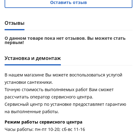
Оставить отзыв
Душевой
Душевой
уголок
уголок
BelBagno
BelBagno
UNO-AH-
UNO-AH-
Отзывы
1-120/90-
1-120/90-
P-Cr без
P-Cr без
О данном товаре пока нет отзывов. Вы можете стать
поддона
поддона
первым!
(витрина)
(витрина)
Установка и демонтаж
Все
Все
новинки
акции
В нашем магазине Вы можете воспользоваться услугой
установки сантехники.
Точную стоимость выполняемых работ Вам сможет
рассчитать оператор сервисного центра.
Сервисный центр по установке предоставляет гарантию
на выполненные работы.
Pежим работы сервисного центра
Часы работы: пн-пт 10-20; сб-вс 11-16