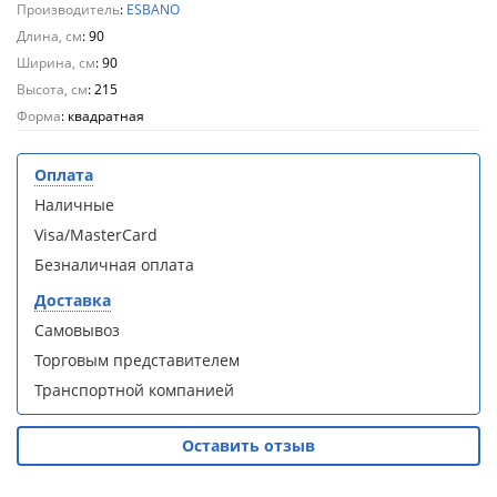
Производитель
:
ESBANO
Aqwella
Aqwella
Fargo 60
Fargo 60
Длина, см
: 90
(тумба с
(тумба с
Ширина, см
: 90
раковиной
раковиной
Высота, см
: 215
+ зеркало)
+ зеркало)
Форма
: квадратная
(витрина)
(витрина)
Оплата
Наличные
Visa/MasterCard
Душевое
Душевое
Безналичная оплата
ограждение
ограждение
WELTWASSER
WELTWASSER
Доставка
WW500 С
WW500 С
Самовывоз
100/159
100/159
Торговым представителем
1000х1000х1590
1000х1000х1590
мм без поддона
мм без поддона
Транспортной компанией
(витрина)
(витрина)
Оставить отзыв
Все
Все
новинки
акции