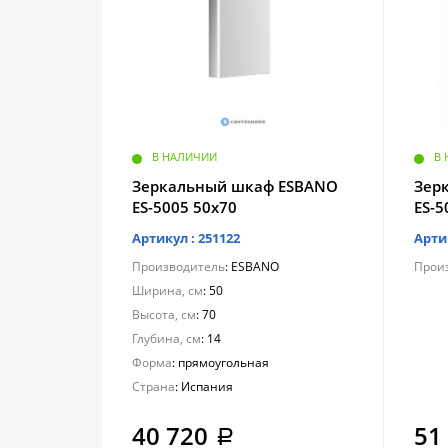
В НАЛИЧИИ
В
Зеркальный шкаф ESBANO
Зер
ES-5005 50х70
ES-5
Артикул : 251122
Арти
Производитель
: ESBANO
Прои
Ширина, см
: 50
Высота, см
: 70
Глубина, см
: 14
Форма
: прямоугольная
Страна
: Испания
40 720
51
a