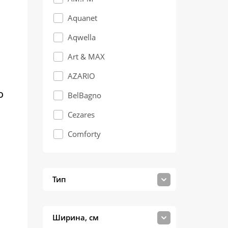
Aquanet
Aqwella
Art & MAX
AZARIO
O
BelBagno
Cezares
Comforty
Dreja
Grossman
Тип
Keuco
Loranto
Ширина, см