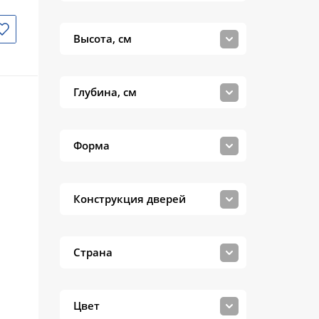
Onika
Orange
Высота, см
ORANS
Roca
Глубина, см
Style line
Акватон
Форма
СанТа
Конструкция дверей
Страна
Цвет