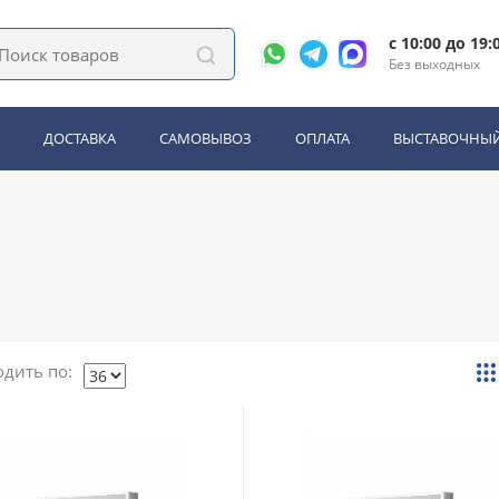
альные шкафы для ванной
c 10:00 до 19:
я ванной ESBANO
Без выходных
ДОСТАВКА
САМОВЫВОЗ
ОПЛАТА
ВЫСТАВОЧНЫЙ
Зеркала
Душевые уголки, ограждения, двери, поддоны
 писсуары, биде
Душ, душевые панели, гарнитуры
хонные мойки
Дополнительное оборудование
Для кабин
дить по: