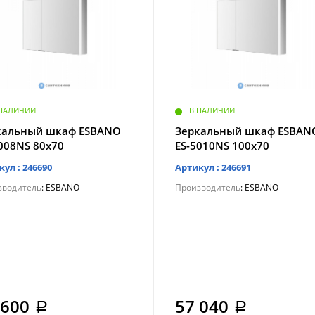
 НАЛИЧИИ
В НАЛИЧИИ
кальный шкаф ESBANO
Зеркальный шкаф ESBAN
008NS 80х70
ES-5010NS 100х70
кул : 246690
Артикул : 246691
зводитель
: ESBANO
Производитель
: ESBANO
 600
57 040
a
a