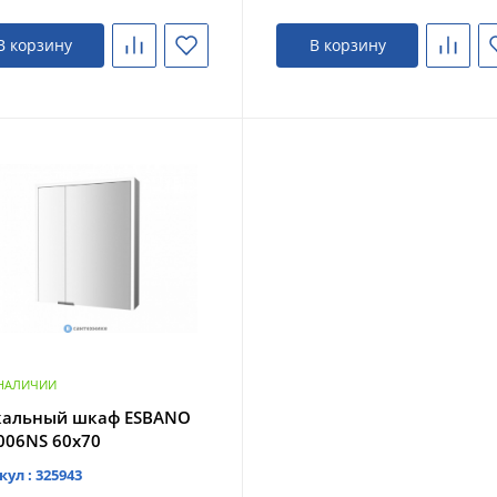
В корзину
В корзину
 НАЛИЧИИ
кальный шкаф ESBANO
006NS 60х70
кул : 325943