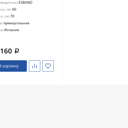
зводитель
: ESBANO
на, см
: 60
а, см
: 70
а
: прямоугольная
на
: Испания
 160
a
В корзину