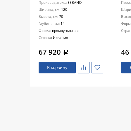
Производитель
: ESBANO
Прои
Ширина, см
: 120
Шири
Высота, см
: 70
Высот
Глубина, см
: 14
Форм
Форма
: прямоугольная
Стра
Страна
: Испания
67 920
46
a
В корзину