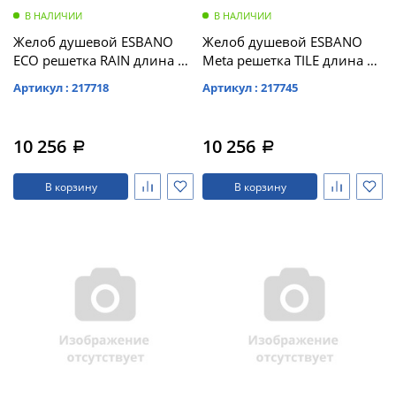
В НАЛИЧИИ
В НАЛИЧИИ
Желоб душевой ESBANO
Желоб душевой ESBANO
ECO решетка RAIN длина 70
Meta решетка TILE длина 70
см матовый черный (E-
см матовый хром (M-TILE-
Артикул : 217718
Артикул : 217745
RAIN-70MB)
70MC)
10 256
10 256
a
a
В корзину
В корзину