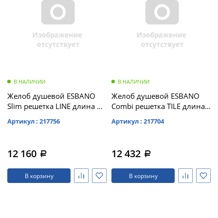
В НАЛИЧИИ
В НАЛИЧИИ
Желоб душевой ESBANO
Желоб душевой ESBANO
Slim решетка LINE длина 80
Combi решетка TILE длина
см матовый хром (S-LINE-
60 см матовый черный (C-
Артикул : 217756
Артикул : 217704
80MC)
TILE-60MB)
12 160
12 432
a
a
В корзину
В корзину