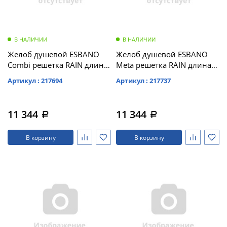
В НАЛИЧИИ
В НАЛИЧИИ
Желоб душевой ESBANO
Желоб душевой ESBANO
Combi решетка RAIN длина
Meta решетка RAIN длина
60 см матовый хром (C-
70 см матовый черный (M-
Артикул : 217694
Артикул : 217737
RAIN-60MC)
RAIN-70MB)
11 344
11 344
a
a
В корзину
В корзину