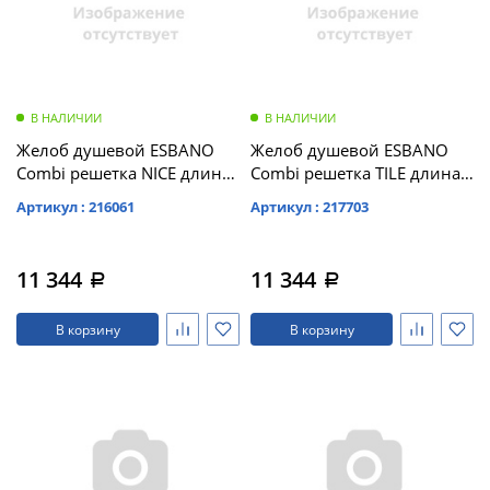
В НАЛИЧИИ
В НАЛИЧИИ
Желоб душевой ESBANO
Желоб душевой ESBANO
Combi решетка NICE длина
Combi решетка TILE длина
60 см матовый хром (C-
60 см матовый хром (C-
Артикул : 216061
Артикул : 217703
NICE-60MC)
TILE-60MC)
11 344
11 344
a
a
В корзину
В корзину