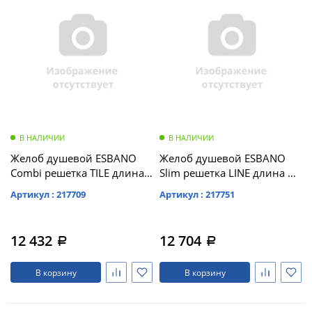
В НАЛИЧИИ
В НАЛИЧИИ
Желоб душевой ESBANO
Желоб душевой ESBANO
Combi решетка TILE длина
Slim решетка LINE длина 60
80 см матовый хром (C-
см матовый черный (S-
Артикул : 217709
Артикул : 217751
TILE-80MC)
LINE-60MB)
12 432
12 704
a
a
В корзину
В корзину