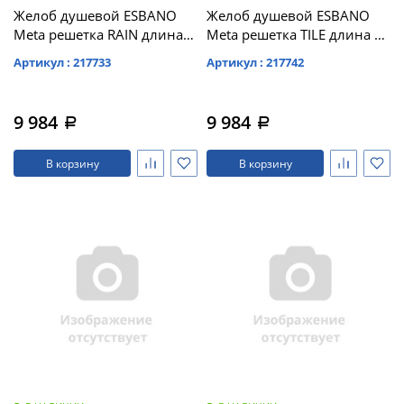
Желоб душевой ESBANO
Желоб душевой ESBANO
Meta решетка RAIN длина
Meta решетка TILE длина 60
60 см матовый хром (M-
см матовый хром (M-TILE-
Артикул : 217733
Артикул : 217742
RAIN-60MC)
60MC)
9 984
9 984
a
a
В корзину
В корзину