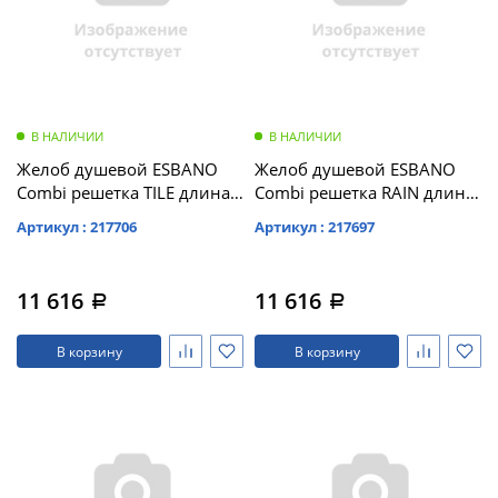
В НАЛИЧИИ
В НАЛИЧИИ
Желоб душевой ESBANO
Желоб душевой ESBANO
Combi решетка TILE длина
Combi решетка RAIN длина
70 см матовый хром (C-
70 см матовый хром (C-
Артикул : 217706
Артикул : 217697
TILE-70MC)
RAIN-70MC)
11 616
11 616
a
a
В корзину
В корзину