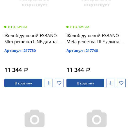
В НАЛИЧИИ
В НАЛИЧИИ
Желоб душевой ESBANO
Желоб душевой ESBANO
Slim решетка LINE длина 60
Meta решетка TILE длина 70
см матовый хром (S-LINE-
см матовый черный (M-
Артикул : 217750
Артикул : 217746
60MC)
TILE-70MB)
11 344
11 344
a
a
В корзину
В корзину