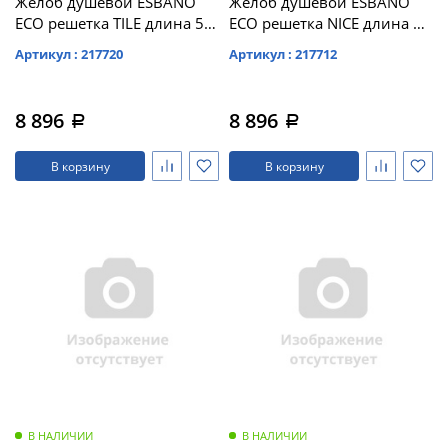
Желоб душевой ESBANO
Желоб душевой ESBANO
ECO решетка TILE длина 50
ECO решетка NICE длина 50
см матовый черный (E-TILE-
см матовый черный (E-
Артикул : 217720
Артикул : 217712
50MB)
NICE-50MB)
8 896
8 896
a
a
В корзину
В корзину
В НАЛИЧИИ
В НАЛИЧИИ