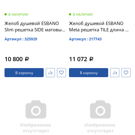
В НАЛИЧИИ
В НАЛИЧИИ
Желоб душевой ESBANO
Желоб душевой ESBANO
Slim решетка SIDE матовый
Meta решетка TILE длина 60
хром длина 60 см
см матовый черный (M-
Артикул : 325929
Артикул : 217743
TILE-60MB)
10 800
11 072
a
a
В корзину
В корзину