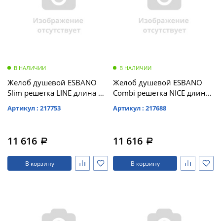
В НАЛИЧИИ
В НАЛИЧИИ
Желоб душевой ESBANO
Желоб душевой ESBANO
Slim решетка LINE длина 70
Combi решетка NICE длина
см матовый хром (S-LINE-
70 см матовый хром (C-
Артикул : 217753
Артикул : 217688
70MC)
NICE-70MC)
11 616
11 616
a
a
В корзину
В корзину