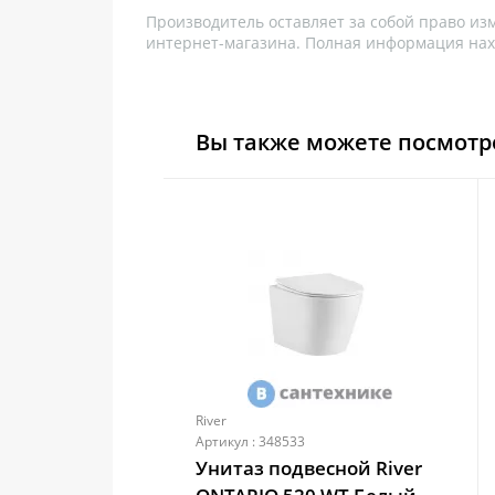
Производитель оставляет за собой право из
интернет-магазина. Полная информация нах
Вы также можете посмотр
River
Артикул : 348533
Унитаз подвесной River