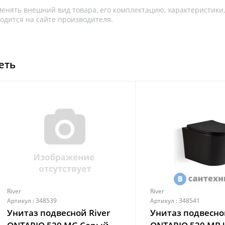
менять внешний вид товара, его комплектацию, характеристики
одится на сайте производителя.
еть
River
River
Артикул : 348539
Артикул : 348541
Унитаз подвесной River
Унитаз подвесно