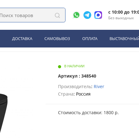
одвесной River GUDZON 520 MB Черный матовый (10000014211)
c 10:00 до 19:
Без выходных
iver GUDZON 520 MB Черный 
ДОСТАВКА
САМОВЫВОЗ
ОПЛАТА
ВЫСТАВОЧНЫЙ
В НАЛИЧИИ
Артикул : 348540
Производитель
:
River
Страна
: Россия
Стоимость доставки: 1800 р.