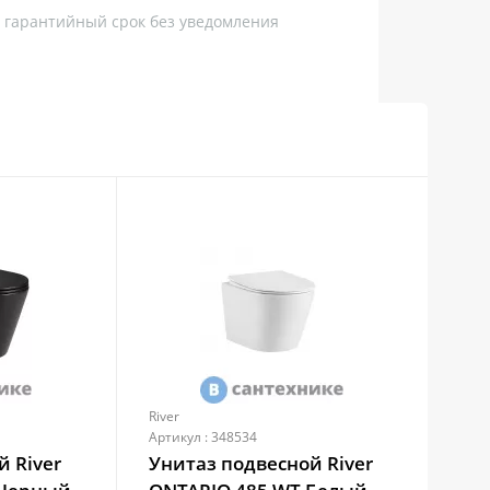
, гарантийный срок без уведомления
River
Riv
Артикул : 348534
Арти
й River
Унитаз подвесной River
Ун