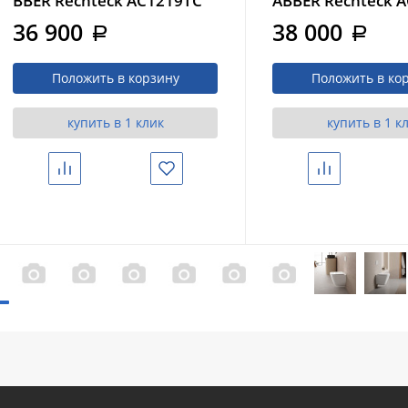
BBER Rechteck AC1219TC
ABBER Rechteck 
белый, с закрытым дном
белый, с закрыт
36 900
38 000
a
a
и кнопкой AC0120 хром
и кнопкой AC01
глянцевый (AC1219TC-
белая матовая (A
Положить в корзину
Положить в ко
AC0105-AC0120)
AC0105-AC0120M
купить в 1 клик
купить в 1 к
Сравнить
Избранное
Сравнить