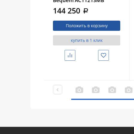
Bequem AC1121SMB
подвесной черный
144 250
a
матовый, электронный
Положить в корзину
купить в 1 клик
Сравнить
Избранное