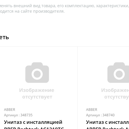
менять внешний вид товара, его комплектацию, характеристики
одится на сайте производителя.
еть
ABBER
ABBER
Артикул : 348735
Артикул : 348740
Унитаз с инсталляцией
Унитаз с инстал