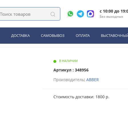
иде ABBER Bequem AC1121SMB подвесной черный матовый, электронный
c 10:00 до 19:
Без выходных
Bequem AC1121SMB подвесно
ДОСТАВКА
САМОВЫВОЗ
ОПЛАТА
ВЫСТАВОЧНЫЙ
В НАЛИЧИИ
Артикул : 348956
Производитель
:
ABBER
Стоимость доставки: 1800 р.