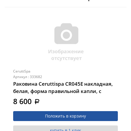
CeruttiSpa
Артикул : 333682
Раковина Ceruttispa CR045E накладная,
белая, форма правильной капли, с
переливом, 475х470х180
8 600
a
Положить в корзину
купить в 1 клик