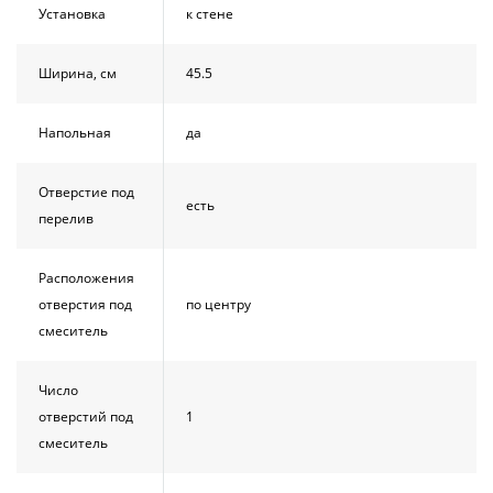
Установка
к стене
Ширина, см
45.5
Напольная
да
Отверстие под
есть
перелив
Расположения
отверстия под
по центру
смеситель
Число
отверстий под
1
смеситель