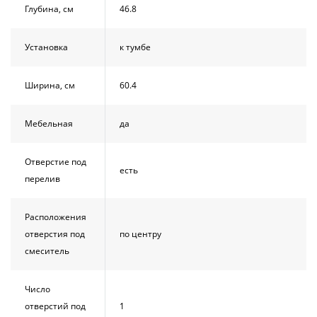
Глубина, см
46.8
Установка
к тумбе
Ширина, см
60.4
Мебельная
да
Отверстие под
есть
перелив
Расположения
отверстия под
по центру
смеситель
Число
отверстий под
1