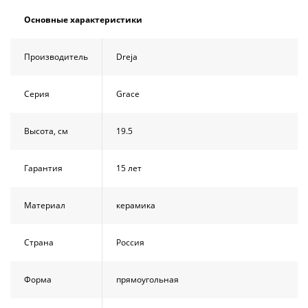
Душевой
Душевой
Основные характеристики
уголок
уголок
BelBagno
BelBagno
UNO-AH-
UNO-AH-
Производитель
Dreja
1-120/90-
1-120/90-
P-Cr без
P-Cr без
поддона
поддона
Серия
Grace
(витрина)
(витрина)
Все
Все
Высота, см
19.5
новинки
акции
Гарантия
15 лет
Материал
керамика
Страна
Россия
Форма
прямоугольная