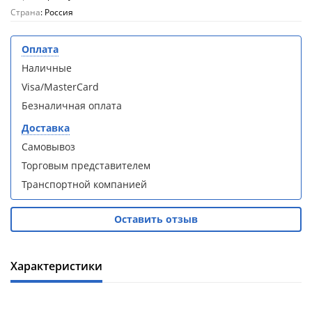
кабина
кабина
Страна
: Россия
AvaCan
AvaCan
L910
L910
(L910)
(L910)
Оплата
Наличные
Visa/MasterCard
Безналичная оплата
Доставка
Душевой
Душевой
уголок
уголок
Самовывоз
ABBER
ABBER
Торговым представителем
Schwarzer
Schwarzer
Diamant
Diamant
Транспортной компанией
AG30120B5-
AG30120B5-
S90B5 +
S90B5 +
Оставить отзыв
поддон
поддон
(Витрина)
(Витрина)
Характеристики