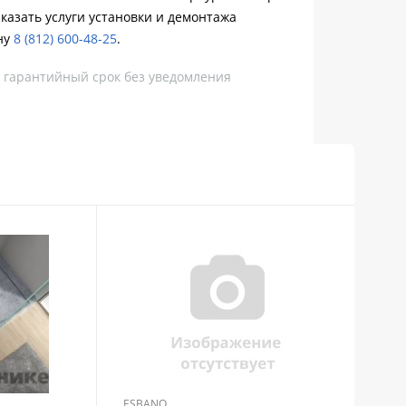
казать услуги установки и демонтажа
ну
8 (812) 600-48-25
.
, гарантийный срок без уведомления
ESBANO
ESB