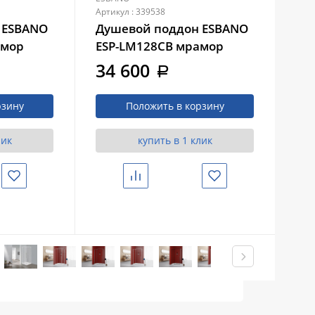
Артикул : 339538
Арти
 ESBANO
Душевой поддон ESBANO
Ду
амор
ESP-LM128CB мрамор
ES
твенного
белый, из искусственного
34 600
3
a
камня
рзину
Положить в корзину
лик
купить в 1 клик
Избранное
Сравнить
Избранное