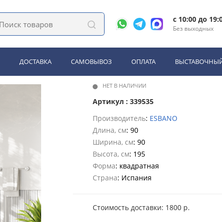
, поддоны
Душевое ограждение ESBANO ESF-90KV-GM оружейная сталь
c 10:00 до 19:
Без выходных
 ESBANO ESF-90KV-GM оруже
ДОСТАВКА
САМОВЫВОЗ
ОПЛАТА
ВЫСТАВОЧНЫЙ
НЕТ В НАЛИЧИИ
Артикул : 339535
Производитель
:
ESBANO
Длина, см
: 90
Ширина, см
: 90
Высота, см
: 195
Форма
: квадратная
Страна
: Испания
Стоимость доставки: 1800 р.