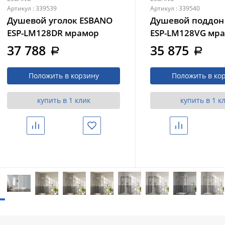
Артикул : 339539
Артикул : 339540
Душевой уголок ESBANO
Душевой поддон
ESP-LM128DR мрамор
ESP-LM128VG мр
бежевый, из
серый, из искусс
37 788
35 875
a
a
искусственного камня
камня
Положить в корзину
Положить в ко
купить в 1 клик
купить в 1 к
Сравнить
Избранное
Сравнить