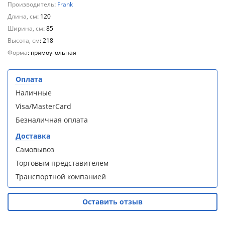
Производитель
:
Frank
Aqwella
Aqwella
Fargo 60
Fargo 60
Длина, см
: 120
(тумба с
(тумба с
Ширина, см
: 85
раковиной
раковиной
Высота, см
: 218
+ зеркало)
+ зеркало)
Форма
: прямоугольная
(витрина)
(витрина)
Оплата
Наличные
Visa/MasterCard
Душевое
Душевое
Безналичная оплата
ограждение
ограждение
WELTWASSER
WELTWASSER
Доставка
WW500 С
WW500 С
Самовывоз
100/159
100/159
Торговым представителем
1000х1000х1590
1000х1000х1590
мм без поддона
мм без поддона
Транспортной компанией
(витрина)
(витрина)
Оставить отзыв
Все
Все
новинки
акции