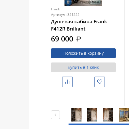
Frank
Артикул : 351255
Душевая кабина Frank
F412R Brilliant
правосторонняя низкий
69 000
a
поддон прозрачное
стекло
Положить в корзину
купить в 1 клик
Сравнить
Избранное