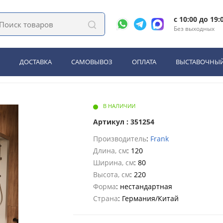
Frank F412/2R Brilliant правосторонняя высокий поддон прозрачное стекло
c 10:00 до 19:
Без выходных
k F412/2R Brilliant правосто
стекло
ДОСТАВКА
САМОВЫВОЗ
ОПЛАТА
ВЫСТАВОЧНЫЙ
В НАЛИЧИИ
Артикул : 351254
Производитель
:
Frank
Длина, см
: 120
Ширина, см
: 80
Высота, см
: 220
Форма
: нестандартная
Страна
: Германия/Китай