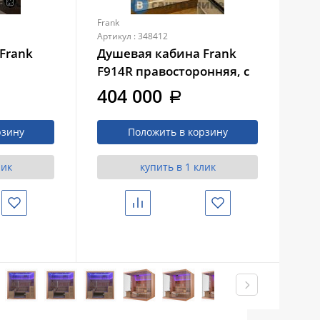
Frank
Fra
Артикул : 348412
Арти
Frank
Душевая кабина Frank
Ду
F914R правосторонняя, с
F9
высокий
финской сауной
404 000
7
a
ное
рзину
Положить в корзину
лик
купить в 1 клик
Избранное
Сравнить
Избранное