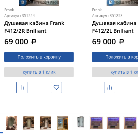
Frank
Frank
Артикул : 351254
Артикул : 351253
Душевая кабина Frank
Душевая кабина 
F412/2R Brilliant
F412/2L Brilliant
правосторонняя высокий
левосторонняя 
69 000
69 000
a
a
поддон прозрачное
поддон прозрач
стекло
стекло
Положить в корзину
Положить в ко
купить в 1 клик
купить в 1 к
Сравнить
Избранное
Сравнить