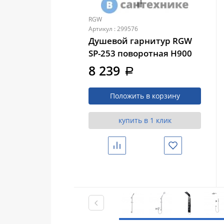
RGW
Артикул : 299576
Душевой гарнитур RGW
SP-253 поворотная H900
D22mm (301401253-01)
8 239
a
Положить в корзину
купить в 1 клик
Сравнить
Избранное