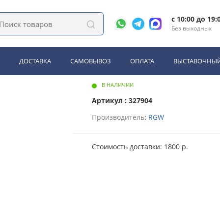
Душевая стойка RGW SP-25B (59140125-04)
c 10:00 до 19:
Без выходных
SP-25B (59140125-04)
ДОСТАВКА
САМОВЫВОЗ
ОПЛАТА
ВЫСТАВОЧНЫЙ
В НАЛИЧИИ
Артикул : 327904
Производитель
:
RGW
Стоимость доставки: 1800 р.