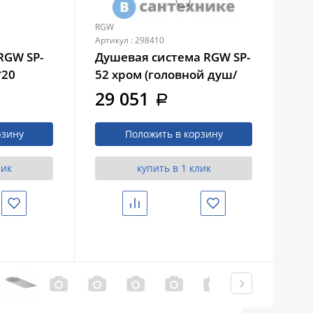
RGW
RG
Артикул : 298410
Арти
RGW SP-
Душевая система RGW SP-
Ду
*20
52 хром (головной душ/
52
смеситель/ручной душ/)
ду
29 051
3
a
(21140852-01)
душ
рзину
Положить в корзину
лик
купить в 1 клик
Избранное
Сравнить
Избранное