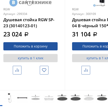
RGW
RGW
Артикул : 299334
Артикул : 300109
Душевая стойка RGW SP-
Душевая стойка 
23 (30140123-01)
04 B чёрный 150
(21140104-04)
23 024
31 104
a
a
Положить в корзину
Положить в ко
купить в 1 клик
купить в 1 к
Сравнить
Избранное
Сравнить