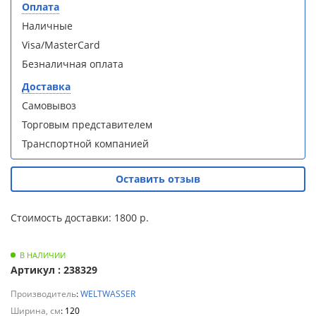
S90B5 +
S90B5 +
Оплата
Для
поддон
поддон
Наличные
полотенцесушителей
(Витрина)
(Витрина)
Visa/MasterCard
Слив
Безналичная оплата
и
Доставка
трапы
Самовывоз
Душевой
Душевой
Торговым представителем
Для
уголок
уголок
климатической
Транспортной компанией
BelBagno
BelBagno
техники
UNO-AH-
UNO-AH-
1-120/90-
1-120/90-
Оставить отзыв
P-Cr без
P-Cr без
Для
поддона
поддона
измельчителей
(витрина)
(витрина)
Стоимость доставки: 1800 р.
пищевых
отходов
В НАЛИЧИИ
Артикул : 238329
Производитель
:
WELTWASSER
Комплект
Комплект
Ширина, см
мебели
мебели
: 120