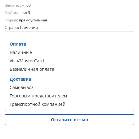
Aqwella
Aqwella
Высота, см
: 60
Fargo 60
Fargo 60
Глубина, см
: 3
(тумба с
(тумба с
Форма
: прямоугольная
раковиной
раковиной
+ зеркало)
+ зеркало)
Страна
: Германия
(витрина)
(витрина)
Оплата
Наличные
Visa/MasterCard
Безналичная оплата
Душевое
Душевое
ограждение
ограждение
Доставка
WELTWASSER
WELTWASSER
Самовывоз
WW500 С
WW500 С
100/159
100/159
Торговым представителем
1000х1000х1590
1000х1000х1590
Транспортной компанией
мм без поддона
мм без поддона
(витрина)
(витрина)
Оставить отзыв
Все
Все
новинки
акции