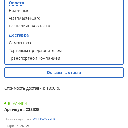
Оплата
Для
Душевая
Душевая
Наличные
полотенцесушителей
кабина
кабина
Loranto CS-
Loranto CS-
Visa/MasterCard
21800-100
21800-100
Слив
Безналичная оплата
с низким
с низким
и
поддоном
поддоном
Доставка
трапы
15см,
15см,
Самовывоз
прозрачное
прозрачное
Торговым представителем
закаленное
закаленное
Для
стекло 5
стекло 5
климатической
Транспортной компанией
мм, задние
мм, задние
техники
стеклянные
стеклянные
стенки
стенки
Оставить отзыв
Для
белый,
белый,
профиль
профиль
измельчителей
Стоимость доставки: 1800 р.
чер .
чер .
пищевых
отходов
В НАЛИЧИИ
Артикул : 238328
Производитель
:
WELTWASSER
Душевая
Душевая
Ширина, см
: 80