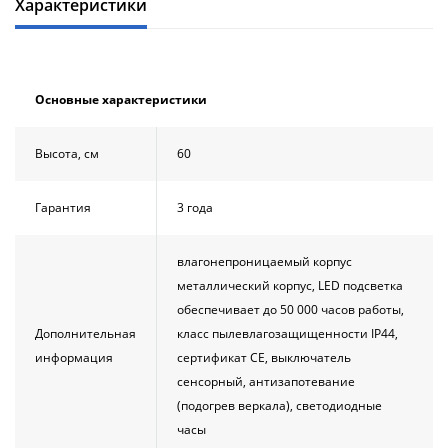
Характеристики
Душевой
Душевой
уголок
уголок
BelBagno
BelBagno
UNO-AH-
UNO-AH-
1-120/90-
1-120/90-
Основные характеристики
P-Cr без
P-Cr без
поддона
поддона
(витрина)
(витрина)
Высота, см
60
Все
Все
новинки
акции
Гарантия
3 года
влагонепроницаемый корпус
металлический корпус, LED подсветка
обеспечивает до 50 000 часов работы,
Дополнительная
класс пылевлагозащищенности IP44,
информация
сертификат CE, выключатель
сенсорный, антизапотевание
(подогрев веркала), светодиодные
часы