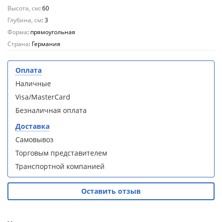
кабина
кабина
Высота, см
: 60
AvaCan
AvaCan
Глубина, см
L910
L910
: 3
(L910)
(L910)
Форма
: прямоугольная
Страна
: Германия
Оплата
Наличные
Душевой
Душевой
Visa/MasterCard
уголок
уголок
ABBER
ABBER
Безналичная оплата
Schwarzer
Schwarzer
Доставка
Diamant
Diamant
AG30120B5-
AG30120B5-
Самовывоз
S90B5 +
S90B5 +
Торговым представителем
поддон
поддон
Транспортной компанией
(Витрина)
(Витрина)
Оставить отзыв